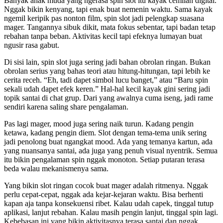
Banyak anak muda yang ngerasa spin slot itu kayak cemilan digital.
Nggak bikin kenyang, tapi enak buat nemenin waktu. Sama kayak
ngemil keripik pas nonton film, spin slot jadi pelengkap suasana
mager. Tangannya sibuk dikit, mata fokus sebentar, tapi badan tetap
rebahan tanpa beban. Aktivitas kecil tapi efeknya lumayan buat
ngusir rasa gabut.
Di sisi lain, spin slot juga sering jadi bahan obrolan ringan. Bukan
obrolan serius yang bahas teori atau hitung-hitungan, tapi lebih ke
cerita receh. “Eh, tadi dapet simbol lucu banget,” atau “Baru spin
sekali udah dapet efek keren.” Hal-hal kecil kayak gini sering jadi
topik santai di chat grup. Dari yang awalnya cuma iseng, jadi rame
sendiri karena saling share pengalaman.
Pas lagi mager, mood juga sering naik turun. Kadang pengin
ketawa, kadang pengin diem. Slot dengan tema-tema unik sering
jadi penolong buat ngangkat mood. Ada yang temanya kartun, ada
yang nuansanya santai, ada juga yang penuh visual nyentrik. Semua
itu bikin pengalaman spin nggak monoton. Setiap putaran terasa
beda walau mekanismenya sama.
Yang bikin slot ringan cocok buat mager adalah ritmenya. Nggak
perlu cepat-cepat, nggak ada kejar-kejaran waktu. Bisa berhenti
kapan aja tanpa konsekuensi ribet. Kalau udah capek, tinggal tutup
aplikasi, lanjut rebahan. Kalau masih pengin lanjut, tinggal spin lagi.
Kebebasan ini yang bikin aktivitasnya terasa santai dan nggak