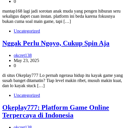
0
mantap168 lagi jadi sorotan anak muda yang pengen hiburan seru
sekaligus dapet cuan instan. platform ini beda karena fokusnya
bukan cuma soal main game, tapi […]
Uncategorized
Nggak Perlu Ngoyo, Cukup Spin Aja
okcret138
May 23, 2025
0
di situs Okeplay777 Lo pernah ngerasa hidup itu kayak game yang
susah banget ditamatin? Tiap level makin ribet, musuh makin kuat,
dan lo kayak stuck […]
Uncategorized
Okeplay777: Platform Game Online
Terpercaya di Indonesia
okcret138