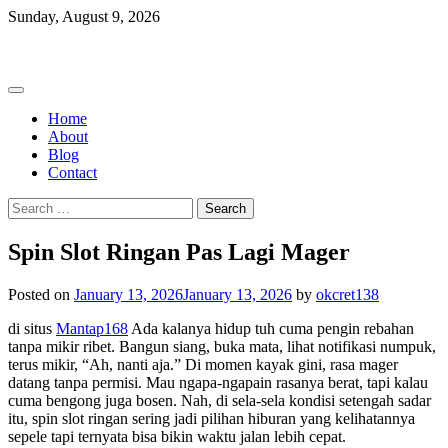
Skip
Sunday, August 9, 2026
to
Maxwin Setiap Putaran di Slot, Ikuti Tipsnya di Website Ini!
content
Home
About
Blog
Contact
Search
for:
Spin Slot Ringan Pas Lagi Mager
Posted on
January 13, 2026
January 13, 2026
by
okcret138
di situs
Mantap168
Ada kalanya hidup tuh cuma pengin rebahan
tanpa mikir ribet. Bangun siang, buka mata, lihat notifikasi numpuk,
terus mikir, “Ah, nanti aja.” Di momen kayak gini, rasa mager
datang tanpa permisi. Mau ngapa-ngapain rasanya berat, tapi kalau
cuma bengong juga bosen. Nah, di sela-sela kondisi setengah sadar
itu, spin slot ringan sering jadi pilihan hiburan yang kelihatannya
sepele tapi ternyata bisa bikin waktu jalan lebih cepat.