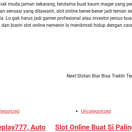
yle anak muda jaman sekarang, terutama buat kaum mager yang p
n sensasi yang ditawarin, slot online bener-bener jadi teman se
. Lo gak harus jadi gamer profesional atau investor jenius bua
n, dan biarin slot online nemenin lo menikmati hidup dengan car
Next:
Slotan Biar Bisa Traktir 
tegorized
Uncategorized
eplay777, Auto
Slot Online Buat Si Pali