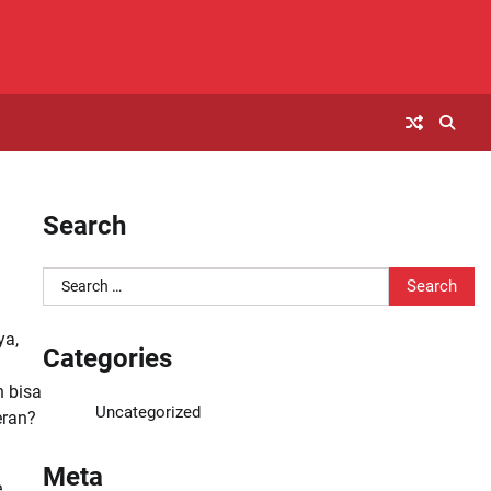
Search
Search
for:
ya,
Categories
h bisa
Uncategorized
eran?
Meta
e