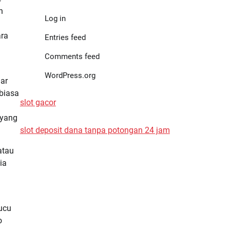
n
Log in
ara
Entries feed
Comments feed
WordPress.org
uar
 biasa
slot gacor
 yang
slot deposit dana tanpa potongan 24 jam
atau
ia
ucu
o