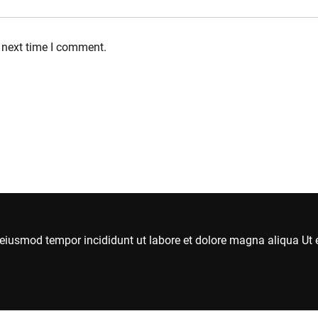
 next time I comment.
o eiusmod tempor incididunt ut labore et dolore magna aliqua U