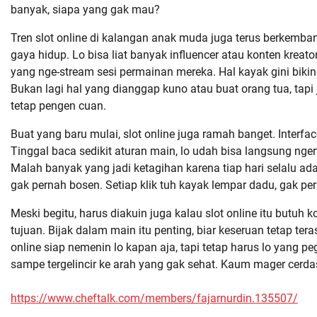
banyak, siapa yang gak mau?
Tren slot online di kalangan anak muda juga terus berkemb
gaya hidup. Lo bisa liat banyak influencer atau konten krea
yang nge-stream sesi permainan mereka. Hal kayak gini bikin
Bukan lagi hal yang dianggap kuno atau buat orang tua, tapi j
tetap pengen cuan.
Buat yang baru mulai, slot online juga ramah banget. Interf
Tinggal baca sedikit aturan main, lo udah bisa langsung nger
Malah banyak yang jadi ketagihan karena tiap hari selalu ada
gak pernah bosen. Setiap klik tuh kayak lempar dadu, gak per
Meski begitu, harus diakuin juga kalau slot online itu butuh 
tujuan. Bijak dalam main itu penting, biar keseruan tetap ter
online siap nemenin lo kapan aja, tapi tetap harus lo yang 
sampe tergelincir ke arah yang gak sehat. Kaum mager cerdas
https://www.cheftalk.com/members/fajarnurdin.135507/