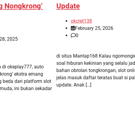
g Nongkrong’
Update
okcret138
February 25, 2026
0
28, 2025
di situs Mantap168 Kalau ngomongi
soal hiburan kekinian yang selalu jad
 di okeplay777, auto
bahan obrolan tongkrongan, slot onl
krong’ ekstra emang
jelas masuk daftar teratas buat si pa
beda dari platform slot
update. Anak […]
 muda, ini bukan sekadar