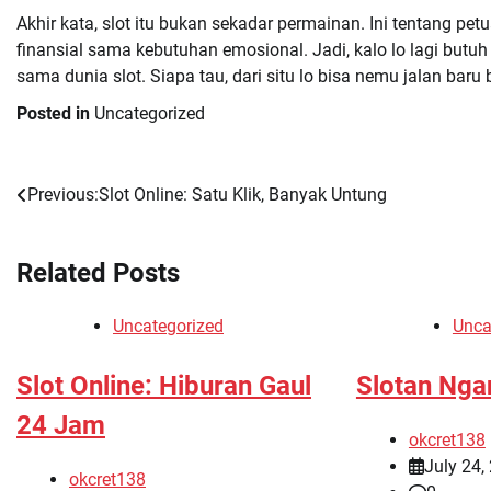
Akhir kata, slot itu bukan sekadar permainan. Ini tentang p
finansial sama kebutuhan emosional. Jadi, kalo lo lagi butuh
sama dunia slot. Siapa tau, dari situ lo bisa nemu jalan bar
Posted in
Uncategorized
Previous:
Slot Online: Satu Klik, Banyak Untung
Post
navigation
Related Posts
Uncategorized
Unca
Slot Online: Hiburan Gaul
Slotan Ngan
24 Jam
okcret138
July 24,
okcret138