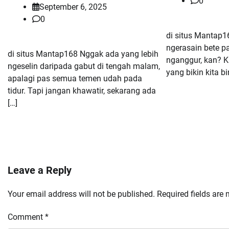
0
September 6, 2025
0
di situs Mantap16
ngerasain bete p
di situs Mantap168 Nggak ada yang lebih
nganggur, kan? 
ngeselin daripada gabut di tengah malam,
yang bikin kita b
apalagi pas semua temen udah pada
tidur. Tapi jangan khawatir, sekarang ada
[…]
Leave a Reply
Your email address will not be published.
Required fields are
Comment
*