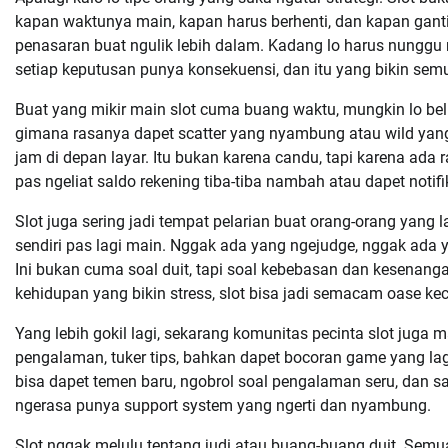
kapan waktunya main, kapan harus berhenti, dan kapan ganti g
penasaran buat ngulik lebih dalam. Kadang lo harus nunggu m
setiap keputusan punya konsekuensi, dan itu yang bikin sem
Buat yang mikir main slot cuma buang waktu, mungkin lo bel
gimana rasanya dapet scatter yang nyambung atau wild yang
jam di depan layar. Itu bukan karena candu, tapi karena ada 
pas ngeliat saldo rekening tiba-tiba nambah atau dapet notif
Slot juga sering jadi tempat pelarian buat orang-orang yang 
sendiri pas lagi main. Nggak ada yang ngejudge, nggak ada 
Ini bukan cuma soal duit, tapi soal kebebasan dan kesenang
kehidupan yang bikin stress, slot bisa jadi semacam oase keci
Yang lebih gokil lagi, sekarang komunitas pecinta slot juga 
pengalaman, tuker tips, bahkan dapet bocoran game yang lagi 
bisa dapet temen baru, ngobrol soal pengalaman seru, dan sa
ngerasa punya support system yang ngerti dan nyambung.
Slot nggak melulu tentang judi atau buang-buang duit. Semua 