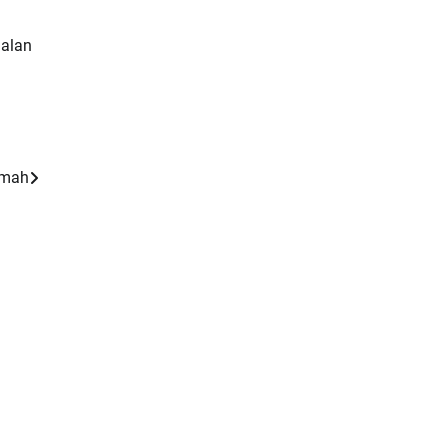
nalan
umah