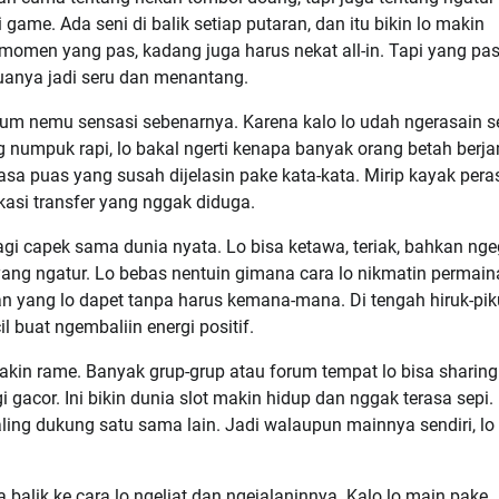
ame. Ada seni di balik setiap putaran, dan itu bikin lo makin
omen yang pas, kadang juga harus nekat all-in. Tapi yang past
uanya jadi seru dan menantang.
um nemu sensasi sebenarnya. Karena kalo lo udah ngerasain se
 numpuk rapi, lo bakal ngerti kenapa banyak orang betah berj
rasa puas yang susah dijelasin pake kata-kata. Mirip kayak per
ikasi transfer yang nggak diduga.
lagi capek sama dunia nyata. Lo bisa ketawa, teriak, bahkan ng
yang ngatur. Lo bebas nentuin gimana cara lo nikmatin permain
an yang lo dapet tanpa harus kemana-mana. Di tengah hiruk-pi
l buat ngembaliin energi positif.
makin rame. Banyak grup-grup atau forum tempat lo bisa sharing
gacor. Ini bikin dunia slot makin hidup dan nggak terasa sepi.
ling dukung satu sama lain. Jadi walaupun mainnya sendiri, lo 
balik ke cara lo ngeliat dan ngejalaninnya. Kalo lo main pake