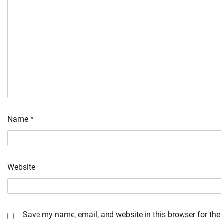
Name
*
Website
Save my name, email, and website in this browser for the