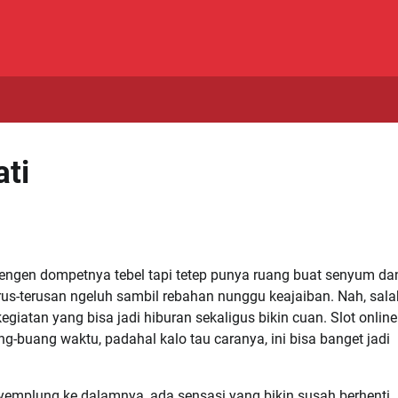
ati
engen dompetnya tebel tapi tetep punya ruang buat senyum da
erus-terusan ngeluh sambil rebahan nunggu keajaiban. Nah, sala
egiatan yang bisa jadi hiburan sekaligus bikin cuan. Slot online
-buang waktu, padahal kalo tau caranya, ini bisa banget jadi
nyemplung ke dalamnya, ada sensasi yang bikin susah berhenti.