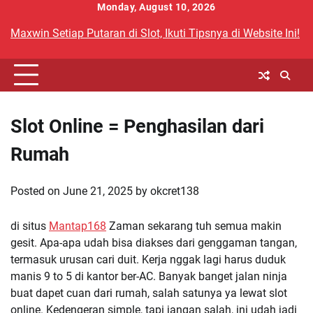
Skip
Monday, August 10, 2026
to
Maxwin Setiap Putaran di Slot, Ikuti Tipsnya di Website Ini!
content
Slot Online = Penghasilan dari
Rumah
Posted on
June 21, 2025
by
okcret138
di situs
Mantap168
Zaman sekarang tuh semua makin
gesit. Apa-apa udah bisa diakses dari genggaman tangan,
termasuk urusan cari duit. Kerja nggak lagi harus duduk
manis 9 to 5 di kantor ber-AC. Banyak banget jalan ninja
buat dapet cuan dari rumah, salah satunya ya lewat slot
online. Kedengeran simple, tapi jangan salah, ini udah jadi