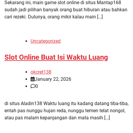
Sekarang ini, main game slot online di situs Mantap168
sudah jadi pilihan banyak orang buat hiburan atau bahkan
cari rezeki. Dulunya, orang mikir kalau main […]
Uncategorized
Slot Online Buat Isi Waktu Luang
okcret138
January 22, 2026
0
di situs Aladin138 Waktu luang itu kadang datang tiba-tiba,
entah pas nunggu hujan reda, nunggu temen telat nongol,
atau pas malam kepanjangan dan mata masih […]