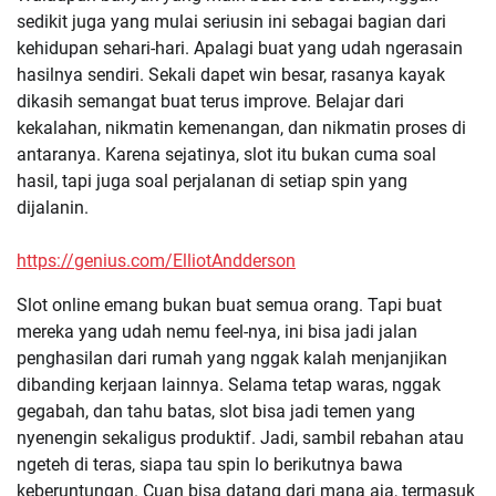
sedikit juga yang mulai seriusin ini sebagai bagian dari
kehidupan sehari-hari. Apalagi buat yang udah ngerasain
hasilnya sendiri. Sekali dapet win besar, rasanya kayak
dikasih semangat buat terus improve. Belajar dari
kekalahan, nikmatin kemenangan, dan nikmatin proses di
antaranya. Karena sejatinya, slot itu bukan cuma soal
hasil, tapi juga soal perjalanan di setiap spin yang
dijalanin.
https://genius.com/ElliotAndderson
Slot online emang bukan buat semua orang. Tapi buat
mereka yang udah nemu feel-nya, ini bisa jadi jalan
penghasilan dari rumah yang nggak kalah menjanjikan
dibanding kerjaan lainnya. Selama tetap waras, nggak
gegabah, dan tahu batas, slot bisa jadi temen yang
nyenengin sekaligus produktif. Jadi, sambil rebahan atau
ngeteh di teras, siapa tau spin lo berikutnya bawa
keberuntungan. Cuan bisa datang dari mana aja, termasuk