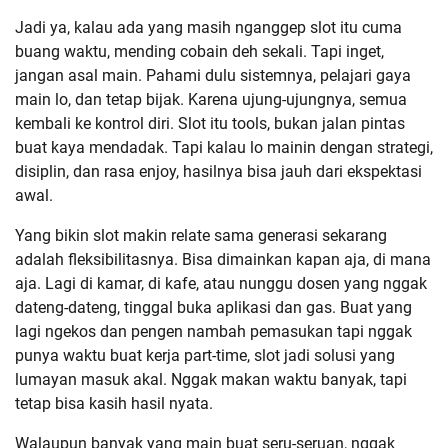
Jadi ya, kalau ada yang masih nganggep slot itu cuma
buang waktu, mending cobain deh sekali. Tapi inget,
jangan asal main. Pahami dulu sistemnya, pelajari gaya
main lo, dan tetap bijak. Karena ujung-ujungnya, semua
kembali ke kontrol diri. Slot itu tools, bukan jalan pintas
buat kaya mendadak. Tapi kalau lo mainin dengan strategi,
disiplin, dan rasa enjoy, hasilnya bisa jauh dari ekspektasi
awal.
Yang bikin slot makin relate sama generasi sekarang
adalah fleksibilitasnya. Bisa dimainkan kapan aja, di mana
aja. Lagi di kamar, di kafe, atau nunggu dosen yang nggak
dateng-dateng, tinggal buka aplikasi dan gas. Buat yang
lagi ngekos dan pengen nambah pemasukan tapi nggak
punya waktu buat kerja part-time, slot jadi solusi yang
lumayan masuk akal. Nggak makan waktu banyak, tapi
tetap bisa kasih hasil nyata.
Walaupun banyak yang main buat seru-seruan, nggak