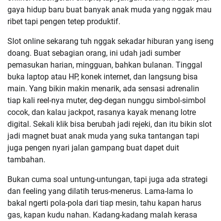
gaya hidup baru buat banyak anak muda yang nggak mau
ribet tapi pengen tetep produktif.
Slot online sekarang tuh nggak sekadar hiburan yang iseng
doang. Buat sebagian orang, ini udah jadi sumber
pemasukan harian, mingguan, bahkan bulanan. Tinggal
buka laptop atau HP, konek internet, dan langsung bisa
main. Yang bikin makin menarik, ada sensasi adrenalin
tiap kali reel-nya muter, deg-degan nunggu simbol-simbol
cocok, dan kalau jackpot, rasanya kayak menang lotre
digital. Sekali klik bisa berubah jadi rejeki, dan itu bikin slot
jadi magnet buat anak muda yang suka tantangan tapi
juga pengen nyari jalan gampang buat dapet duit
tambahan.
Bukan cuma soal untung-untungan, tapi juga ada strategi
dan feeling yang dilatih terus-menerus. Lama-lama lo
bakal ngerti pola-pola dari tiap mesin, tahu kapan harus
gas, kapan kudu nahan. Kadang-kadang malah kerasa