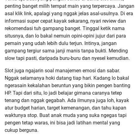
penting banget milih tempat main yang terpercaya. Jangan
asal klik link, apalagi yang nggak jelas asal-usulnya. Di era
informasi super cepat kayak sekarang, nyari review dan
rekomendasi tuh gampang banget. Tinggal ketik nama
situsnya, dan lo bakal nemuin opini-opini jujur dari para
pemain yang udah lebih dulu terjun. Intinya, jangan
gampang tergiur sama janji manis tanpa bukti. Mending
slow tapi pasti, daripada buru-buru dan nyesel kemudian.
Slot juga ngajarin soal manajemen emosi dan sabar.
Nggak selamanya hoki datang tiap hari. Kadang lo bakal
ngerasain kekalahan beruntun yang bikin pengen banting
HP. Tapi dari situ, lo jadi belajar gimana caranya tetep
tenang dan nggak gegabah. Ada ilmunya juga loh, kayak
atur budget harian, target kemenangan, dan tahu kapan
waktunya stop. Buat anak muda yang suka ngegas tapi
pengen tetap waras, ini bisa jadi latihan mental yang
cukup berguna.