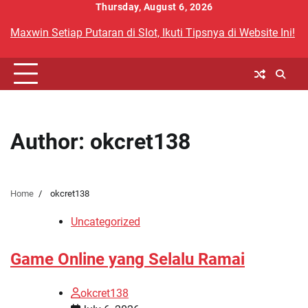
Skip
Thursday, August 6, 2026
to
Maxwin Setiap Putaran di Slot, Ikuti Tipsnya di Website Ini!
content
Author:
okcret138
Home
okcret138
Uncategorized
Game Online yang Selalu Ramai
okcret138