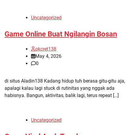
Uncategorized
Game Online Buat Ngilangin Bosan
okcret138
May 4, 2026
0
di situs Aladin138 Kadang hidup tuh berasa gitu-gitu aja,
apalagi kalau lagi stuck di rutinitas yang nggak ada
habisnya. Bangun, aktivitas, balik lagi, terus repeat […]
Uncategorized