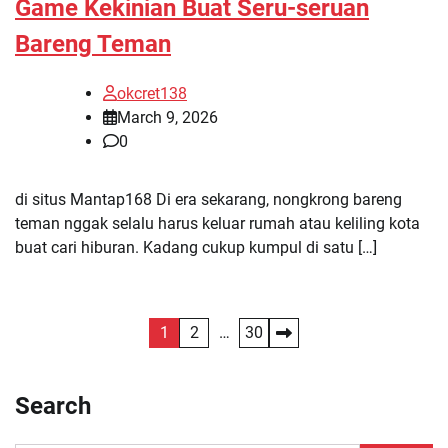
Game Kekinian Buat Seru-seruan
Bareng Teman
okcret138
March 9, 2026
0
di situs Mantap168 Di era sekarang, nongkrong bareng
teman nggak selalu harus keluar rumah atau keliling kota
buat cari hiburan. Kadang cukup kumpul di satu […]
Posts
1
2
…
30
pagination
Search