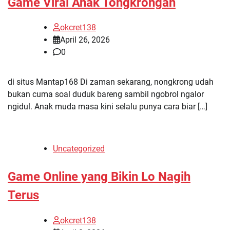
Game Viral Anak Tongkrongan
okcret138
April 26, 2026
0
di situs Mantap168 Di zaman sekarang, nongkrong udah
bukan cuma soal duduk bareng sambil ngobrol ngalor
ngidul. Anak muda masa kini selalu punya cara biar […]
Uncategorized
Game Online yang Bikin Lo Nagih
Terus
okcret138