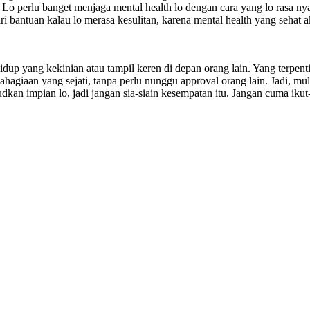
. Lo perlu banget menjaga mental health lo dengan cara yang lo rasa n
i bantuan kalau lo merasa kesulitan, karena mental health yang sehat ak
dup yang kekinian atau tampil keren di depan orang lain. Yang terpentin
kebahagiaan yang sejati, tanpa perlu nunggu approval orang lain. Jadi, m
dkan impian lo, jadi jangan sia-siain kesempatan itu. Jangan cuma ikut-