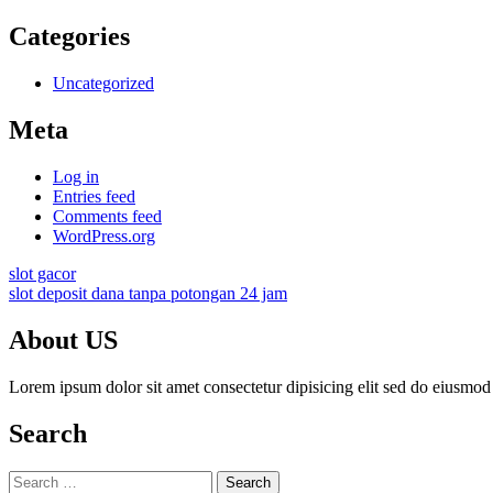
for:
Categories
Uncategorized
Meta
Log in
Entries feed
Comments feed
WordPress.org
slot gacor
slot deposit dana tanpa potongan 24 jam
About US
Lorem ipsum dolor sit amet consectetur dipisicing elit sed do eiusmo
Search
Search