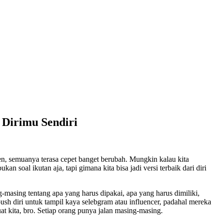
 Dirimu Sendiri
n, semuanya terasa cepet banget berubah. Mungkin kalau kita
 soal ikutan aja, tapi gimana kita bisa jadi versi terbaik dari diri
-masing tentang apa yang harus dipakai, apa yang harus dimiliki,
-push diri untuk tampil kaya selebgram atau influencer, padahal mereka
t kita, bro. Setiap orang punya jalan masing-masing.