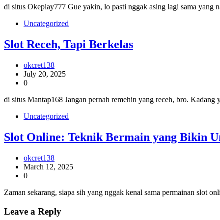
di situs Okeplay777 Gue yakin, lo pasti nggak asing lagi sama yang 
Uncategorized
Slot Receh, Tapi Berkelas
okcret138
July 20, 2025
0
di situs Mantap168 Jangan pernah remehin yang receh, bro. Kadang y
Uncategorized
Slot Online: Teknik Bermain yang Bikin U
okcret138
March 12, 2025
0
Zaman sekarang, siapa sih yang nggak kenal sama permainan slot onlin
Leave a Reply