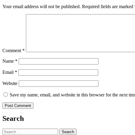
Your email address will not be published.
Required fields are marked
Comment
*
Name
*
Email
*
Website
Save my name, email, and website in this browser for the next ti
Search
Search