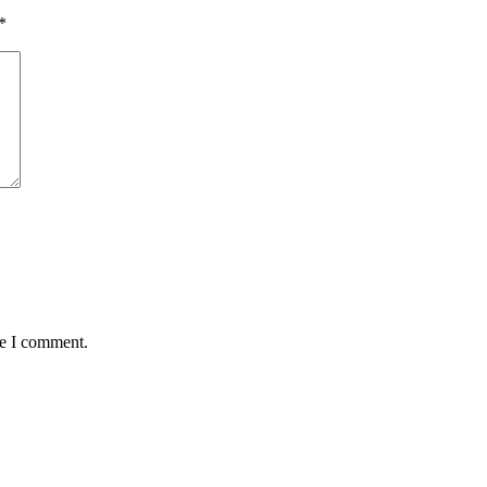
*
me I comment.