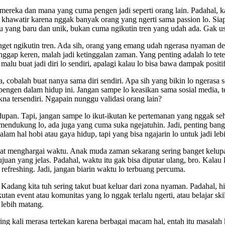
eka dan mana yang cuma pengen jadi seperti orang lain. Padahal, kalau 
 khawatir karena nggak banyak orang yang ngerti sama passion lo. Siap
 yang baru dan unik, bukan cuma ngikutin tren yang udah ada. Gak usah 
banget ngikutin tren. Ada sih, orang yang emang udah ngerasa nyaman d
ggap keren, malah jadi ketinggalan zaman. Yang penting adalah lo tet
u buat jadi diri lo sendiri, apalagi kalau lo bisa bawa dampak positif
, cobalah buat nanya sama diri sendiri. Apa sih yang bikin lo ngerasa
engen dalam hidup ini. Jangan sampe lo keasikan sama sosial media, te
kna tersendiri. Ngapain nunggu validasi orang lain?
dupan. Tapi, jangan sampe lo ikut-ikutan ke pertemanan yang nggak se
 mendukung lo, ada juga yang cuma suka ngejatuhin. Jadi, penting bang
m hal hobi atau gaya hidup, tapi yang bisa ngajarin lo untuk jadi lebi
buat menghargai waktu. Anak muda zaman sekarang sering banget kelupa
 tujuan yang jelas. Padahal, waktu itu gak bisa diputar ulang, bro. Kala
refreshing. Jadi, jangan biarin waktu lo terbuang percuma.
 Kadang kita tuh sering takut buat keluar dari zona nyaman. Padahal, h
an event atau komunitas yang lo nggak terlalu ngerti, atau belajar ski
 lebih matang.
ing kali merasa tertekan karena berbagai macam hal, entah itu masalah k