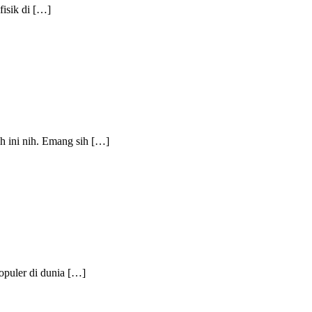
fisik di […]
h ini nih. Emang sih […]
populer di dunia […]