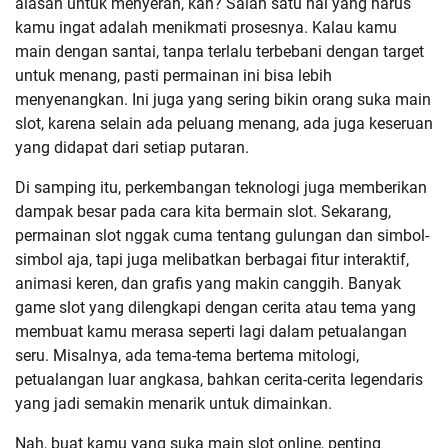
alasan untuk menyerah, kan? Salah satu hal yang harus
kamu ingat adalah menikmati prosesnya. Kalau kamu
main dengan santai, tanpa terlalu terbebani dengan target
untuk menang, pasti permainan ini bisa lebih
menyenangkan. Ini juga yang sering bikin orang suka main
slot, karena selain ada peluang menang, ada juga keseruan
yang didapat dari setiap putaran.
Di samping itu, perkembangan teknologi juga memberikan
dampak besar pada cara kita bermain slot. Sekarang,
permainan slot nggak cuma tentang gulungan dan simbol-
simbol aja, tapi juga melibatkan berbagai fitur interaktif,
animasi keren, dan grafis yang makin canggih. Banyak
game slot yang dilengkapi dengan cerita atau tema yang
membuat kamu merasa seperti lagi dalam petualangan
seru. Misalnya, ada tema-tema bertema mitologi,
petualangan luar angkasa, bahkan cerita-cerita legendaris
yang jadi semakin menarik untuk dimainkan.
Nah, buat kamu yang suka main slot online, penting