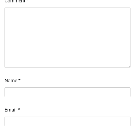
Comment
*
Name
*
Email
*