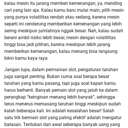
kalau mesin itu jarang memberi kemenangan, ya, mending
cari yang lain aja. Kalau kamu baru mulai main, pilih mesin
yang punya volatilitas rendah atau sedang, karena mesin
seperti ini cenderung memberikan kemenangan yang lebih
sering meskipun jumlahnya nggak besar. Nah, kalau sudah
berani ambil risiko lebih besar, mesin dengan volatilitas
tinggi bisa jadi pilihan, karena meskipun lebih jarang
memberikan kemenangan, kalau menang bisa langsung
bikin kamu kaya raya.
Jangan lupa, dalam permainan slot, pengaturan taruhan
juga sangat penting. Bukan cuma soal berapa besar
taruhan yang kamu pasang, tapi juga soal kapan kamu
harus berhenti. Banyak pemain slot yang jatuh ke dalam
perangkap “keinginan menang lebih banyak”, sehingga
terus menerus memasang taruhan tinggi meskipun sudah
kalah beberapa kali. Ini adalah kesalahan besar! Salah
satu trik bermain slot yang paling efektif adalah mengatur
batasan. Tentukan dari awal seberapa banyak uang yang