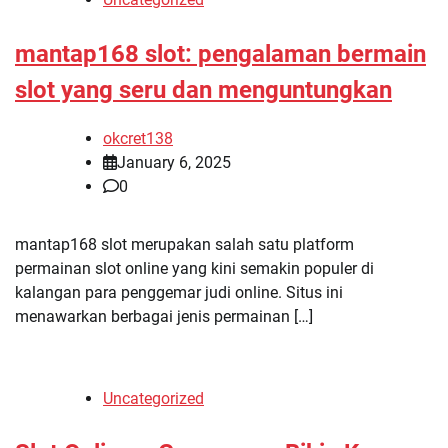
mantap168 slot: pengalaman bermain
slot yang seru dan menguntungkan
okcret138
January 6, 2025
0
mantap168 slot merupakan salah satu platform
permainan slot online yang kini semakin populer di
kalangan para penggemar judi online. Situs ini
menawarkan berbagai jenis permainan […]
Uncategorized