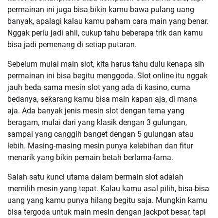
permainan ini juga bisa bikin kamu bawa pulang uang
banyak, apalagi kalau kamu paham cara main yang benar.
Nggak perlu jadi ahli, cukup tahu beberapa trik dan kamu
bisa jadi pemenang di setiap putaran.
Sebelum mulai main slot, kita harus tahu dulu kenapa sih
permainan ini bisa begitu menggoda. Slot online itu nggak
jauh beda sama mesin slot yang ada di kasino, cuma
bedanya, sekarang kamu bisa main kapan aja, di mana
aja. Ada banyak jenis mesin slot dengan tema yang
beragam, mulai dari yang klasik dengan 3 gulungan,
sampai yang canggih banget dengan 5 gulungan atau
lebih. Masing-masing mesin punya kelebihan dan fitur
menarik yang bikin pemain betah berlama-lama.
Salah satu kunci utama dalam bermain slot adalah
memilih mesin yang tepat. Kalau kamu asal pilih, bisa-bisa
uang yang kamu punya hilang begitu saja. Mungkin kamu
bisa tergoda untuk main mesin dengan jackpot besar, tapi