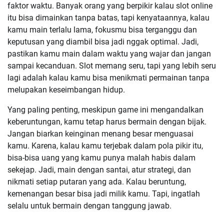
faktor waktu. Banyak orang yang berpikir kalau slot online
itu bisa dimainkan tanpa batas, tapi kenyataannya, kalau
kamu main terlalu lama, fokusmu bisa terganggu dan
keputusan yang diambil bisa jadi nggak optimal. Jadi,
pastikan kamu main dalam waktu yang wajar dan jangan
sampai kecanduan. Slot memang seru, tapi yang lebih seru
lagi adalah kalau kamu bisa menikmati permainan tanpa
melupakan keseimbangan hidup.
Yang paling penting, meskipun game ini mengandalkan
keberuntungan, kamu tetap harus bermain dengan bijak.
Jangan biarkan keinginan menang besar menguasai
kamu. Karena, kalau kamu terjebak dalam pola pikir itu,
bisa-bisa uang yang kamu punya malah habis dalam
sekejap. Jadi, main dengan santai, atur strategi, dan
nikmati setiap putaran yang ada. Kalau beruntung,
kemenangan besar bisa jadi milik kamu. Tapi, ingatlah
selalu untuk bermain dengan tanggung jawab.