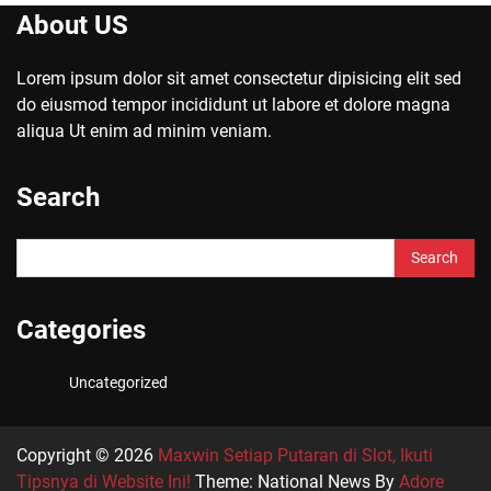
About US
Lorem ipsum dolor sit amet consectetur dipisicing elit sed
do eiusmod tempor incididunt ut labore et dolore magna
aliqua Ut enim ad minim veniam.
Search
Search
for:
Categories
Uncategorized
Copyright © 2026
Maxwin Setiap Putaran di Slot, Ikuti
Tipsnya di Website Ini!
Theme: National News By
Adore