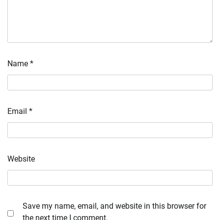
Name
*
Email
*
Website
Save my name, email, and website in this browser for
the next time I comment.