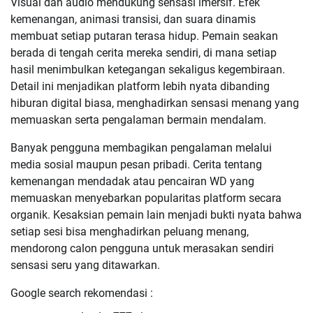
Visual dan audio mendukung sensasi imersif. Efek
kemenangan, animasi transisi, dan suara dinamis
membuat setiap putaran terasa hidup. Pemain seakan
berada di tengah cerita mereka sendiri, di mana setiap
hasil menimbulkan ketegangan sekaligus kegembiraan.
Detail ini menjadikan platform lebih nyata dibanding
hiburan digital biasa, menghadirkan sensasi menang yang
memuaskan serta pengalaman bermain mendalam.
Banyak pengguna membagikan pengalaman melalui
media sosial maupun pesan pribadi. Cerita tentang
kemenangan mendadak atau pencairan WD yang
memuaskan menyebarkan popularitas platform secara
organik. Kesaksian pemain lain menjadi bukti nyata bahwa
setiap sesi bisa menghadirkan peluang menang,
mendorong calon pengguna untuk merasakan sendiri
sensasi seru yang ditawarkan.
Google search rekomendasi :