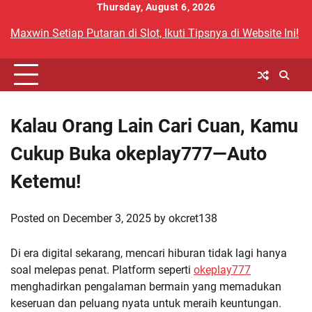
Skip
Thursday, August 6, 2026
to
Maxwin Setiap Putaran di Slot, Ikuti Tipsnya di Website Ini!
content
Kalau Orang Lain Cari Cuan, Kamu
Cukup Buka okeplay777—Auto
Ketemu!
Posted on
December 3, 2025
by
okcret138
Di era digital sekarang, mencari hiburan tidak lagi hanya
soal melepas penat. Platform seperti
okeplay777
menghadirkan pengalaman bermain yang memadukan
keseruan dan peluang nyata untuk meraih keuntungan.