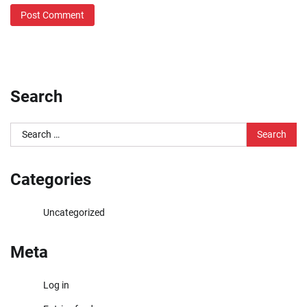
Search
Search
for:
Categories
Uncategorized
Meta
Log in