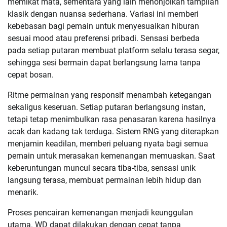
memikat mata, sementara yang lain menonjolkan tampilan
klasik dengan nuansa sederhana. Variasi ini memberi
kebebasan bagi pemain untuk menyesuaikan hiburan
sesuai mood atau preferensi pribadi. Sensasi berbeda
pada setiap putaran membuat platform selalu terasa segar,
sehingga sesi bermain dapat berlangsung lama tanpa
cepat bosan.
Ritme permainan yang responsif menambah ketegangan
sekaligus keseruan. Setiap putaran berlangsung instan,
tetapi tetap menimbulkan rasa penasaran karena hasilnya
acak dan kadang tak terduga. Sistem RNG yang diterapkan
menjamin keadilan, memberi peluang nyata bagi semua
pemain untuk merasakan kemenangan memuaskan. Saat
keberuntungan muncul secara tiba-tiba, sensasi unik
langsung terasa, membuat permainan lebih hidup dan
menarik.
Proses pencairan kemenangan menjadi keunggulan
utama. WD dapat dilakukan dengan cepat tanpa