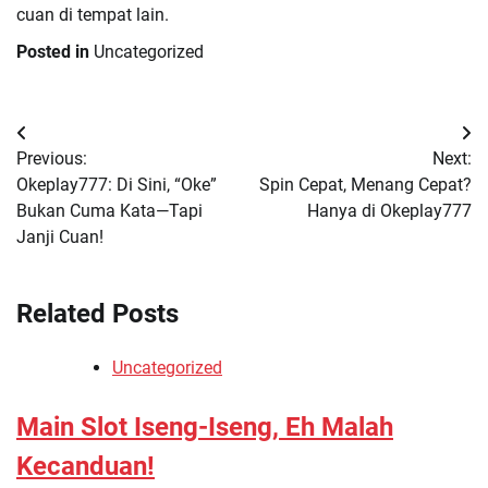
cuan di tempat lain.
Posted in
Uncategorized
Post
Previous:
Next:
navigation
Okeplay777: Di Sini, “Oke”
Spin Cepat, Menang Cepat?
Bukan Cuma Kata—Tapi
Hanya di Okeplay777
Janji Cuan!
Related Posts
Uncategorized
Main Slot Iseng-Iseng, Eh Malah
Kecanduan!