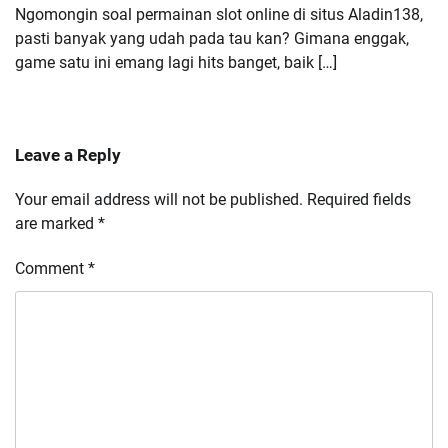
Ngomongin soal permainan slot online di situs Aladin138,
pasti banyak yang udah pada tau kan? Gimana enggak,
game satu ini emang lagi hits banget, baik […]
Leave a Reply
Your email address will not be published.
Required fields
are marked
*
Comment
*