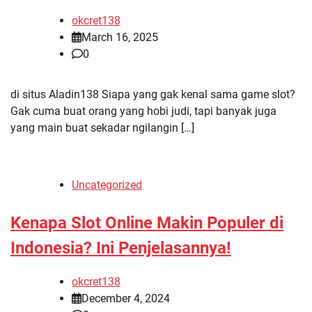
okcret138
March 16, 2025
0
di situs Aladin138 Siapa yang gak kenal sama game slot?
Gak cuma buat orang yang hobi judi, tapi banyak juga
yang main buat sekadar ngilangin […]
Uncategorized
Kenapa Slot Online Makin Populer di
Indonesia? Ini Penjelasannya!
okcret138
December 4, 2024