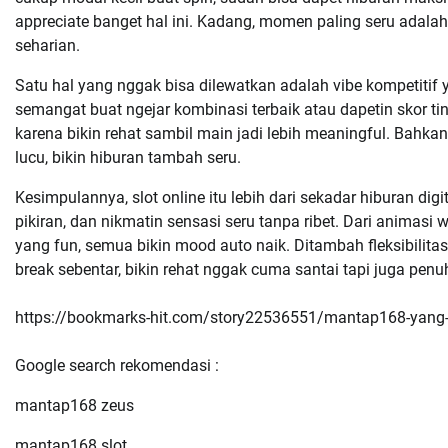
appreciate banget hal ini. Kadang, momen paling seru adalah 
seharian.
Satu hal yang nggak bisa dilewatkan adalah vibe kompetitif 
semangat buat ngejar kombinasi terbaik atau dapetin skor ti
karena bikin rehat sambil main jadi lebih meaningful. Bahka
lucu, bikin hiburan tambah seru.
Kesimpulannya, slot online itu lebih dari sekadar hiburan dig
pikiran, dan nikmatin sensasi seru tanpa ribet. Dari animasi
yang fun, semua bikin mood auto naik. Ditambah fleksibilitas
break sebentar, bikin rehat nggak cuma santai tapi juga penuh
https://bookmarks-hit.com/story22536551/mantap168-yang-b
Google search rekomendasi :
mantap168 zeus
mantap168 slot