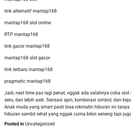
link alternatif mantap168
mantap168 slot online
RTP mantap168
link gacor mantap168
mantap168 slot gacor
link terbaru mantap168
pragmatic mantap168
Jadi, next time pas lagi penat, nggak ada salahnya coba slot 
seru, dan lebih asik. Sensasi spin, kombinasi simbol, dan k
Anak muda yang smart pasti bisa nikmatin hiburan ini tanpa r
hiburan sambil rehat yang nggak cuma bikin seneng tapi juga b
Posted in
Uncategorized