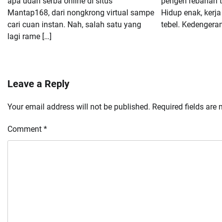
apa udah serba online di situs
pengen rebahan t
Mantap168, dari nongkrong virtual sampe
Hidup enak, kerja
cari cuan instan. Nah, salah satu yang
tebel. Kedengera
lagi rame […]
Leave a Reply
Your email address will not be published.
Required fields are
Comment
*