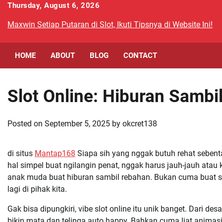
Skip
Thursday, August 6, 2026
to
Maxwin Setiap Putaran di Slot, Ikuti Tipsnya di Website Ini!
content
HOME
ABOUT
BLOG
CONTACT
Slot Online: Hiburan Sambi
Posted on
September 5, 2025
by
okcret138
di situs
Mantap168
Siapa sih yang nggak butuh rehat sebenta
hal simpel buat ngilangin penat, nggak harus jauh-jauh atau k
anak muda buat hiburan sambil rebahan. Bukan cuma buat s
lagi di pihak kita.
Gak bisa dipungkiri, vibe slot online itu unik banget. Dari d
bikin mata dan telinga auto happy. Bahkan cuma liat animasi