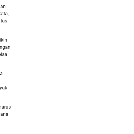
aan
kata,
itas
ikin
engan
bisa
ga
ayak
harus
sana