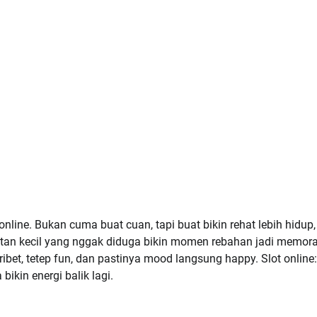
online. Bukan cuma buat cuan, tapi buat bikin rehat lebih hidup,
ejutan kecil yang nggak diduga bikin momen rebahan jadi memora
ibet, tetep fun, dan pastinya mood langsung happy. Slot online:
ikin energi balik lagi.