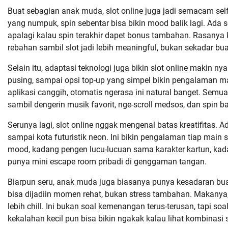
Buat sebagian anak muda, slot online juga jadi semacam self
yang numpuk, spin sebentar bisa bikin mood balik lagi. Ada 
apalagi kalau spin terakhir dapet bonus tambahan. Rasanya kay
rebahan sambil slot jadi lebih meaningful, bukan sekadar bu
Selain itu, adaptasi teknologi juga bikin slot online makin
pusing, sampai opsi top-up yang simpel bikin pengalaman 
aplikasi canggih, otomatis ngerasa ini natural banget. Semua
sambil dengerin musik favorit, nge-scroll medsos, dan spin b
Serunya lagi, slot online nggak mengenal batas kreatifitas. A
sampai kota futuristik neon. Ini bikin pengalaman tiap main
mood, kadang pengen lucu-lucuan sama karakter kartun, ka
punya mini escape room pribadi di genggaman tangan.
Biarpun seru, anak muda juga biasanya punya kesadaran buat
bisa dijadiin momen rehat, bukan stress tambahan. Makanya
lebih chill. Ini bukan soal kemenangan terus-terusan, tapi so
kekalahan kecil pun bisa bikin ngakak kalau lihat kombinasi