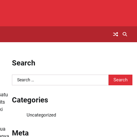
Search
Search
for:
satu
Categories
its
ki
Uncategorized
mua
Meta
sanya