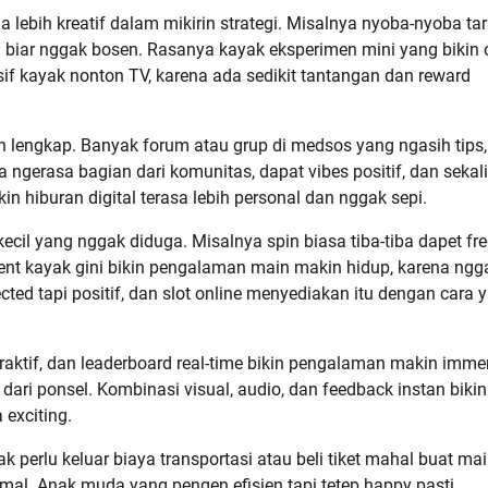
 lebih kreatif dalam mikirin strategi. Misalnya nyoba-nyoba ta
ru biar nggak bosen. Rasanya kayak eksperimen mini yang bikin 
asif kayak nonton TV, karena ada sedikit tantangan dan reward
n lengkap. Banyak forum atau grup di medsos yang ngasih tips, t
 ngerasa bagian dari komunitas, dapat vibes positif, dan sekal
ikin hiburan digital terasa lebih personal dan nggak sepi.
kecil yang nggak diduga. Misalnya spin biasa tiba-tiba dapet fre
ment kayak gini bikin pengalaman main makin hidup, karena ngg
d tapi positif, dan slot online menyediakan itu dengan cara 
nteraktif, dan leaderboard real-time bikin pengalaman makin imme
dari ponsel. Kombinasi visual, audio, dan feedback instan bikin
 exciting.
gak perlu keluar biaya transportasi atau beli tiket mahal buat mai
mal. Anak muda yang pengen efisien tapi tetep happy pasti