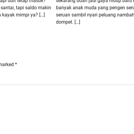
api duit tetap masuk?
sekarang udah jadi gaya hidup baru 
 santai, tapi saldo makin
banyak anak muda yang pengen seru
n kayak mimpi ya? […]
seruan sambil nyari peluang nambahi
dompet. […]
 marked
*