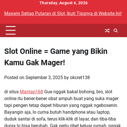
Skip
Thursday, August 6, 2026
to
Maxwin Setiap Putaran di Slot, Ikuti Tipsnya di Website Ini!
content
Slot Online = Game yang Bikin
Kamu Gak Mager!
Posted on
September 3, 2025
by
okcret138
di situs
Mantap168
Gue nggak bakal bohong, bro, slot
online itu bener-bener obat ampuh buat yang suka mager
tapi pengen tetap dapet hiburan yang nggak ngebosenin.
Bayangin aja, lo cuma butuh handphone atau laptop,
duduk santai di sofa, terus klik-klik di layar, dan tiba-tiba
dunia lo bisa berubah. Gak perlu ribet keluar rumah, nggak