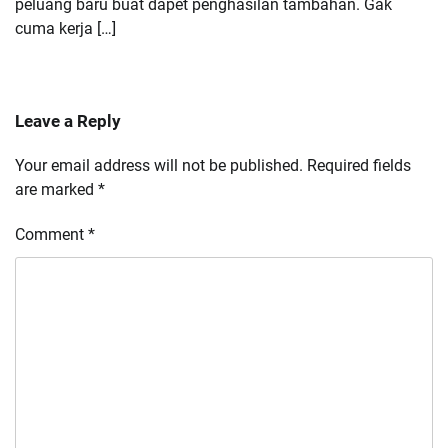
peluang baru buat dapet penghasilan tambahan. Gak
cuma kerja […]
Leave a Reply
Your email address will not be published.
Required fields
are marked
*
Comment
*