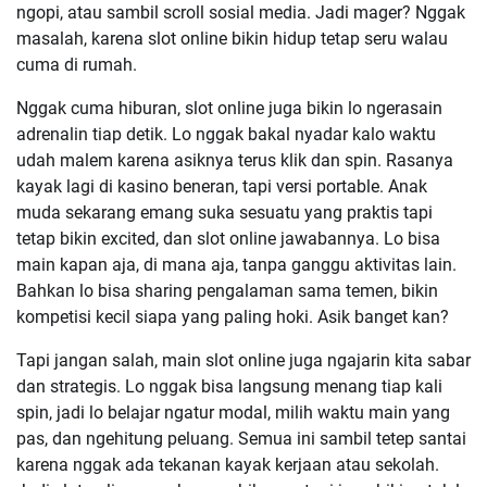
ngopi, atau sambil scroll sosial media. Jadi mager? Nggak
masalah, karena slot online bikin hidup tetap seru walau
cuma di rumah.
Nggak cuma hiburan, slot online juga bikin lo ngerasain
adrenalin tiap detik. Lo nggak bakal nyadar kalo waktu
udah malem karena asiknya terus klik dan spin. Rasanya
kayak lagi di kasino beneran, tapi versi portable. Anak
muda sekarang emang suka sesuatu yang praktis tapi
tetap bikin excited, dan slot online jawabannya. Lo bisa
main kapan aja, di mana aja, tanpa ganggu aktivitas lain.
Bahkan lo bisa sharing pengalaman sama temen, bikin
kompetisi kecil siapa yang paling hoki. Asik banget kan?
Tapi jangan salah, main slot online juga ngajarin kita sabar
dan strategis. Lo nggak bisa langsung menang tiap kali
spin, jadi lo belajar ngatur modal, milih waktu main yang
pas, dan ngehitung peluang. Semua ini sambil tetep santai
karena nggak ada tekanan kayak kerjaan atau sekolah.