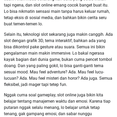
tapi ngena, dan slot online emang cocok banget buat itu.
Lo bisa nikmatin sensasi main tanpa harus keluar rumah,
tetap eksis di sosial media, dan bahkan bikin cerita seru
buat temen-temen lo.
Selain itu, teknologi slot sekarang juga makin canggih. Ada
slot dengan grafik 3D, tema interaktif, bahkan ada yang
bisa dikontrol pake gesture atau suara. Semua ini bikin
pengalaman main makin immersive. Lo bakal ngerasa
kayak bagian dari dunia game, bukan cuma pencet tombol
doang. Dan yang paling gokil, lo bisa ganti-ganti tema
sesuai mood. Mau feel adventure? Ada. Mau feel lucu-
lucuan? Ada. Mau feel misteri dan horor? Ada juga. Semua
fleksibel, jadi mager tapi tetep fun.
Nggak cuma soal gameplay, slot online juga bikin kita
belajar tentang manajemen waktu dan emosi. Karena tiap
putaran nggak selalu menang, lo belajar untuk tetap
tenang, gak gampang emosi, dan sabar nunggu