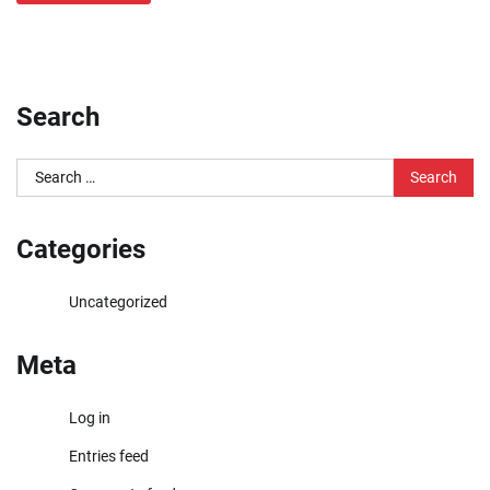
Search
Search
for:
Categories
Uncategorized
Meta
Log in
Entries feed