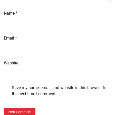
Name
*
Email
*
Website
Save my name, email, and website in this browser for
the next time I comment.