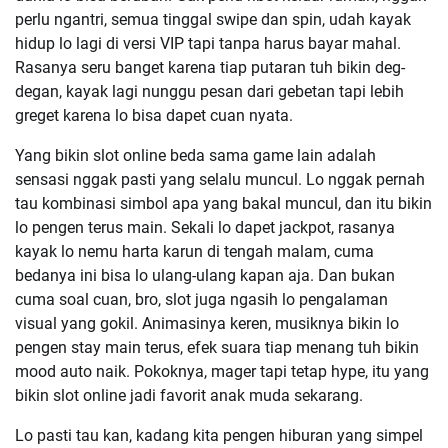
perlu ngantri, semua tinggal swipe dan spin, udah kayak
hidup lo lagi di versi VIP tapi tanpa harus bayar mahal.
Rasanya seru banget karena tiap putaran tuh bikin deg-
degan, kayak lagi nunggu pesan dari gebetan tapi lebih
greget karena lo bisa dapet cuan nyata.
Yang bikin slot online beda sama game lain adalah
sensasi nggak pasti yang selalu muncul. Lo nggak pernah
tau kombinasi simbol apa yang bakal muncul, dan itu bikin
lo pengen terus main. Sekali lo dapet jackpot, rasanya
kayak lo nemu harta karun di tengah malam, cuma
bedanya ini bisa lo ulang-ulang kapan aja. Dan bukan
cuma soal cuan, bro, slot juga ngasih lo pengalaman
visual yang gokil. Animasinya keren, musiknya bikin lo
pengen stay main terus, efek suara tiap menang tuh bikin
mood auto naik. Pokoknya, mager tapi tetap hype, itu yang
bikin slot online jadi favorit anak muda sekarang.
Lo pasti tau kan, kadang kita pengen hiburan yang simpel