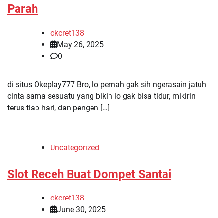
Parah
okcret138
May 26, 2025
0
di situs Okeplay777 Bro, lo pernah gak sih ngerasain jatuh
cinta sama sesuatu yang bikin lo gak bisa tidur, mikirin
terus tiap hari, dan pengen […]
Uncategorized
Slot Receh Buat Dompet Santai
okcret138
June 30, 2025