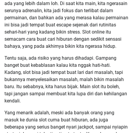
ada yang lebih dalam loh. Di saat kita main, kita ngerasain
serunya adrenalin, kita jadi fokus dan terlibat dalam
permainan, dan bahkan ada yang merasa kalau permainan
ini bisa jadi tempat buat escape sejenak dari rutinitas
sehari-hari yang kadang bikin stress. Slot online itu
semacam cara buat cari hiburan dengan sedikit sensasi
bahaya, yang pada akhirnya bikin kita ngerasa hidup.
Tentu saja, ada risiko yang harus dihadapi. Gampang
banget buat kebablasan kalau kita nggak hati-hati.
Kadang, slot bisa jadi tempat buat lari dari masalah, tapi
bukannya menyelesaikan masalah, malah bikin masalah
baru. Itu sebabnya, kita harus bijak. Main slot itu boleh,
tapi jangan sampai membuat kita lupa diri dan kehilangan
kendali.
Yang menarik adalah, meski ada banyak orang yang
masuk ke dunia slot cuma buat hiburan, ada juga
beberapa yang serius banget nyari jackpot, sampai nyiapin