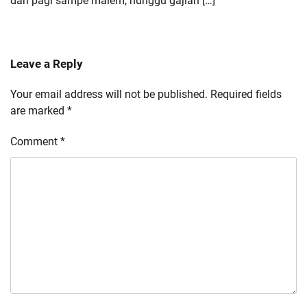
dari pagi sampe malem, nunggu gajian […]
Leave a Reply
Your email address will not be published.
Required fields
are marked
*
Comment
*