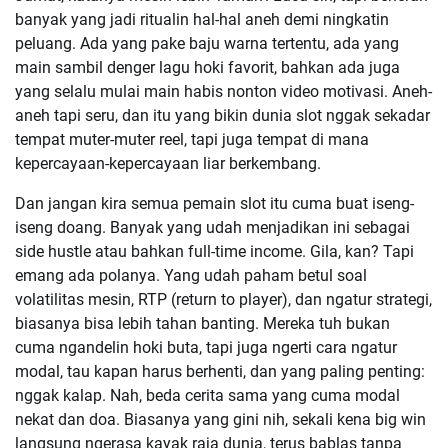
banyak yang jadi ritualin hal-hal aneh demi ningkatin
peluang. Ada yang pake baju warna tertentu, ada yang
main sambil denger lagu hoki favorit, bahkan ada juga
yang selalu mulai main habis nonton video motivasi. Aneh-
aneh tapi seru, dan itu yang bikin dunia slot nggak sekadar
tempat muter-muter reel, tapi juga tempat di mana
kepercayaan-kepercayaan liar berkembang.
Dan jangan kira semua pemain slot itu cuma buat iseng-
iseng doang. Banyak yang udah menjadikan ini sebagai
side hustle atau bahkan full-time income. Gila, kan? Tapi
emang ada polanya. Yang udah paham betul soal
volatilitas mesin, RTP (return to player), dan ngatur strategi,
biasanya bisa lebih tahan banting. Mereka tuh bukan
cuma ngandelin hoki buta, tapi juga ngerti cara ngatur
modal, tau kapan harus berhenti, dan yang paling penting:
nggak kalap. Nah, beda cerita sama yang cuma modal
nekat dan doa. Biasanya yang gini nih, sekali kena big win
langsung ngerasa kayak raja dunia, terus bablas tanpa