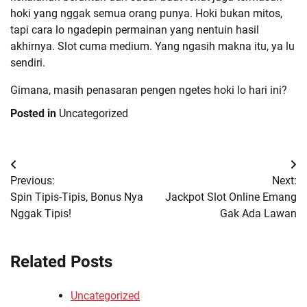
hoki yang nggak semua orang punya. Hoki bukan mitos,
tapi cara lo ngadepin permainan yang nentuin hasil
akhirnya. Slot cuma medium. Yang ngasih makna itu, ya lu
sendiri.
Gimana, masih penasaran pengen ngetes hoki lo hari ini?
Posted in
Uncategorized
Post
Previous:
Next:
navigation
Spin Tipis-Tipis, Bonus Nya
Jackpot Slot Online Emang
Nggak Tipis!
Gak Ada Lawan
Related Posts
Uncategorized