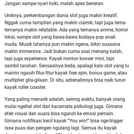
Jangan sampe nyari hoki, malah apes beneran.
Uniknya, perkembangan dunia slot juga makin kreatif.
Nggak cuma tampilan yang makin ciamik, tapi juga tema-
temanya makin relatable. Ada yang temanya anime, horror
lokal, sampe slot yang bawa-bawa budaya pop anak
muda. Musik latarnya pun makin ngena, bikin suasana
makin immersive. Jadi bukan cuma soal menang kalah,
tapi juga experience. Kayak nonton konser mini, tapi
sambil taruhan. Sensasinya beda, apalagi kalo slot yang lu
mainin ngasih fitur-fitur kayak free spin, bonus game, atau
multiplier gila-gilaan. Di situ, adrenalinnya bisa naik turun
kayak roller coaster.
Yang paling menarik adalah, seiring waktu, banyak orang
mulai ngeliat slot dari kacamata psikologi juga. Gimana
efek visual dan suara bisa ngaruh ke emosi pemain.
Gimana notifikasi kecil kayak “You win!” bisa nge-trigger
rasa puas dan pengen ngulang lagi. Semua itu kayak