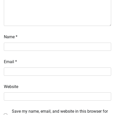
Name
*
Email
*
Website
Save my name, email, and website in this browser for