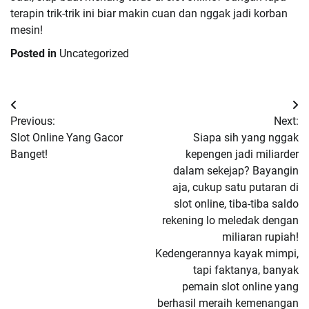
terapin trik-trik ini biar makin cuan dan nggak jadi korban
mesin!
Posted in
Uncategorized
Post
Previous:
Next:
navigation
Slot Online Yang Gacor
Siapa sih yang nggak
Banget!
kepengen jadi miliarder
dalam sekejap? Bayangin
aja, cukup satu putaran di
slot online, tiba-tiba saldo
rekening lo meledak dengan
miliaran rupiah!
Kedengerannya kayak mimpi,
tapi faktanya, banyak
pemain slot online yang
berhasil meraih kemenangan