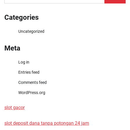
for:
Categories
Uncategorized
Meta
Log in
Entries feed
Comments feed
WordPress.org
slot gacor
slot deposit dana tanpa potongan 24 jam