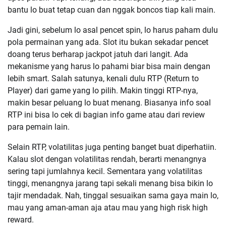
bantu lo buat tetap cuan dan nggak boncos tiap kali main.
Jadi gini, sebelum lo asal pencet spin, lo harus paham dulu
pola permainan yang ada. Slot itu bukan sekadar pencet
doang terus berharap jackpot jatuh dari langit. Ada
mekanisme yang harus lo pahami biar bisa main dengan
lebih smart. Salah satunya, kenali dulu RTP (Return to
Player) dari game yang lo pilih. Makin tinggi RTP-nya,
makin besar peluang lo buat menang. Biasanya info soal
RTP ini bisa lo cek di bagian info game atau dari review
para pemain lain.
Selain RTP, volatilitas juga penting banget buat diperhatiin.
Kalau slot dengan volatilitas rendah, berarti menangnya
sering tapi jumlahnya kecil. Sementara yang volatilitas
tinggi, menangnya jarang tapi sekali menang bisa bikin lo
tajir mendadak. Nah, tinggal sesuaikan sama gaya main lo,
mau yang aman-aman aja atau mau yang high risk high
reward.