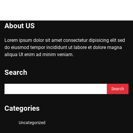
About US
Lorem ipsum dolor sit amet consectetur dipisicing elit sed
do eiusmod tempor incididunt ut labore et dolore magna
aliqua Ut enim ad minim veniam.
Search
Search
for:
Categories
Uncategorized