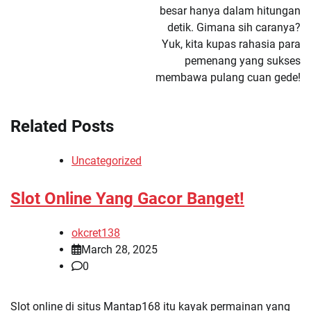
besar hanya dalam hitungan
detik. Gimana sih caranya?
Yuk, kita kupas rahasia para
pemenang yang sukses
membawa pulang cuan gede!
Related Posts
Uncategorized
Slot Online Yang Gacor Banget!
okcret138
March 28, 2025
0
Slot online di situs Mantap168 itu kayak permainan yang