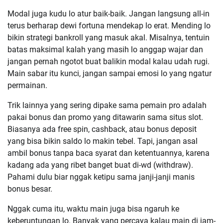
Modal juga kudu lo atur baik-baik. Jangan langsung all-in
terus berharap dewi fortuna mendekap lo erat. Mending lo
bikin strategi bankroll yang masuk akal. Misalnya, tentuin
batas maksimal kalah yang masih lo anggap wajar dan
jangan pernah ngotot buat balikin modal kalau udah rugi.
Main sabar itu kunci, jangan sampai emosi lo yang ngatur
permainan.
Trik lainnya yang sering dipake sama pemain pro adalah
pakai bonus dan promo yang ditawarin sama situs slot.
Biasanya ada free spin, cashback, atau bonus deposit
yang bisa bikin saldo lo makin tebel. Tapi, jangan asal
ambil bonus tanpa baca syarat dan ketentuannya, karena
kadang ada yang ribet banget buat di-wd (withdraw).
Pahami dulu biar nggak ketipu sama janji-janji manis
bonus besar.
Nggak cuma itu, waktu main juga bisa ngaruh ke
keberuntungan lo. Banyak yang percaya kalau main di jam-