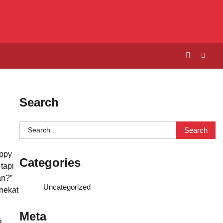
Search
Search
for:
appy
Categories
tapi
an?”
Uncategorized
 nekat
Meta
a