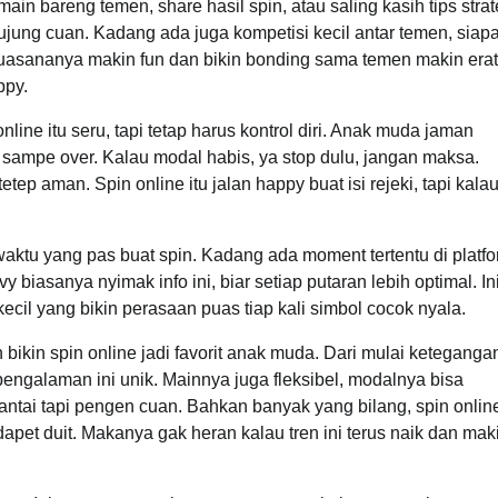
in bareng temen, share hasil spin, atau saling kasih tips strat
ujung cuan. Kadang ada juga kompetisi kecil antar temen, siap
n suasananya makin fun dan bikin bonding sama temen makin era
ppy.
line itu seru, tapi tetap harus kontrol diri. Anak muda jaman
n sampe over. Kalau modal habis, ya stop dulu, jangan maksa.
tetep aman. Spin online itu jalan happy buat isi rejeki, tapi kala
aktu yang pas buat spin. Kadang ada moment tertentu di platf
iasanya nyimak info ini, biar setiap putaran lebih optimal. In
kecil yang bikin perasaan puas tiap kali simbol cocok nyala.
bikin spin online jadi favorit anak muda. Dari mulai ketegangan
ngalaman ini unik. Mainnya juga fleksibel, modalnya bisa
ntai tapi pengen cuan. Bahkan banyak yang bilang, spin online
et duit. Makanya gak heran kalau tren ini terus naik dan mak