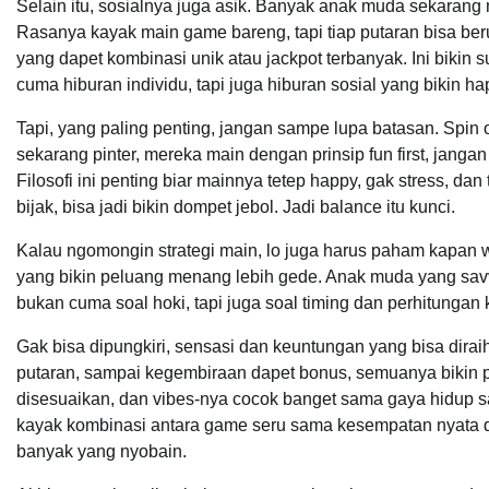
Selain itu, sosialnya juga asik. Banyak anak muda sekarang ma
Rasanya kayak main game bareng, tapi tiap putaran bisa ber
yang dapet kombinasi unik atau jackpot terbanyak. Ini biki
cuma hiburan individu, tapi juga hiburan sosial yang bikin ha
Tapi, yang paling penting, jangan sampe lupa batasan. Spin on
sekarang pinter, mereka main dengan prinsip fun first, janga
Filosofi ini penting biar mainnya tetep happy, gak stress, dan 
bijak, bisa jadi bikin dompet jebol. Jadi balance itu kunci.
Kalau ngomongin strategi main, lo juga harus paham kapan w
yang bikin peluang menang lebih gede. Anak muda yang savvy b
bukan cuma soal hoki, tapi juga soal timing dan perhitungan 
Gak bisa dipungkiri, sensasi dan keuntungan yang bisa diraih 
putaran, sampai kegembiraan dapet bonus, semuanya bikin pe
disesuaikan, dan vibes-nya cocok banget sama gaya hidup sa
kayak kombinasi antara game seru sama kesempatan nyata dap
banyak yang nyobain.