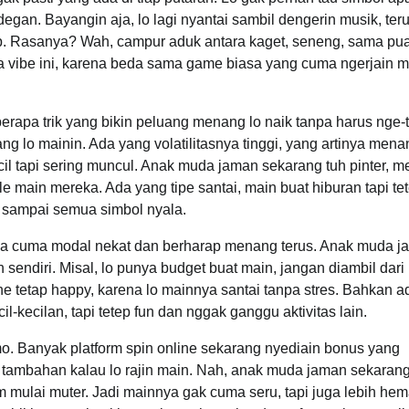
g-degan. Bayangin aja, lo lagi nyantai sambil dengerin musik, ter
elip. Rasanya? Wah, campur aduk antara kaget, seneng, sama pu
vibe ini, karena beda sama game biasa yang cuma ngerjain m
berapa trik yang bikin peluang menang lo naik tanpa harus nge-
ang lo mainin. Ada yang volatilitasnya tinggi, yang artinya mena
il tapi sering muncul. Anak muda jaman sekarang tuh pinter, m
e main mereka. Ada yang tipe santai, main buat hiburan tapi te
ar sampai semua simbol nyala.
bisa cuma modal nekat dan berharap menang terus. Anak muda 
sendiri. Misal, lo punya budget buat main, jangan diambil dari
ne tetap happy, karena lo mainnya santai tanpa stres. Bahkan a
l-kecilan, tapi tetep fun dan nggak ganggu aktivitas lain.
omo. Banyak platform spin online sekarang nyediain bonus yang
d tambahan kalau lo rajin main. Nah, anak muda jaman sekarang
um mulai muter. Jadi mainnya gak cuma seru, tapi juga lebih hem