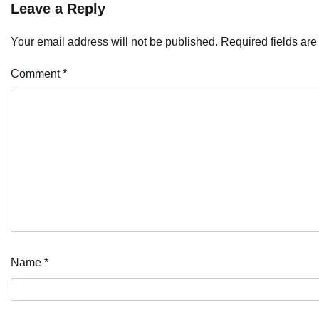
Leave a Reply
Your email address will not be published.
Required fields ar
Comment
*
Name
*