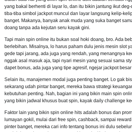
yang bakal berhenti di layar lo, dan itu bikin jantung ikut de
tiba-tiba simbol jackpot muncul dan layar langsung kelip-k
banget. Makanya, banyak anak muda yang suka banget sama 
doang tanpa ada kejutan seru kayak gini.
Tapi main spin online itu bukan soal hoki doang, bro. Ada be
berlebihan. Misalnya, lo harus paham dulu jenis mesin slot y
gede tapi jarang, ada juga yang rendah, yang menangnya kec
nggak asal masuk aja, tapi nyari mesin yang sesuai sama styl
dapet bonus, ada juga yang tipe agresif, ngejar jackpot bes
Selain itu, manajemen modal juga penting banget. Lo gak 
sekarang udah pintar banget, mereka bawa strategi keuangan 
kebutuhan penting. Nah, bagian ini yang bikin main spin onli
yang bikin jadwal khusus buat spin, kayak daily challenge keci
Faktor lain yang bikin spin online hits adalah bonus dan pr
lumayan gokil, mulai dari free spin, cashback, sampai rewar
pinter banget, mereka cari info tentang bonus ini dulu sebel