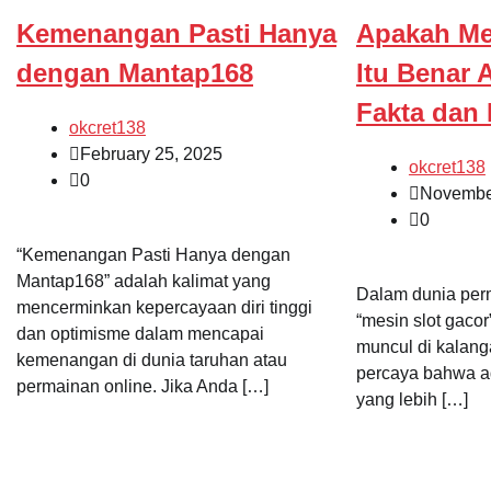
Kemenangan Pasti Hanya
Apakah Me
dengan Mantap168
Itu Benar
Fakta dan 
okcret138
February 25, 2025
okcret138
0
Novembe
0
“Kemenangan Pasti Hanya dengan
Mantap168” adalah kalimat yang
Dalam dunia perma
mencerminkan kepercayaan diri tinggi
“mesin slot gacor
dan optimisme dalam mencapai
muncul di kalan
kemenangan di dunia taruhan atau
percaya bahwa ad
permainan online. Jika Anda […]
yang lebih […]