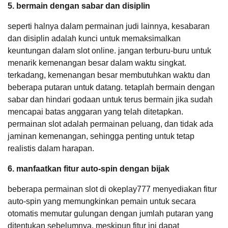
5. bermain dengan sabar dan disiplin
seperti halnya dalam permainan judi lainnya, kesabaran
dan disiplin adalah kunci untuk memaksimalkan
keuntungan dalam slot online. jangan terburu-buru untuk
menarik kemenangan besar dalam waktu singkat.
terkadang, kemenangan besar membutuhkan waktu dan
beberapa putaran untuk datang. tetaplah bermain dengan
sabar dan hindari godaan untuk terus bermain jika sudah
mencapai batas anggaran yang telah ditetapkan.
permainan slot adalah permainan peluang, dan tidak ada
jaminan kemenangan, sehingga penting untuk tetap
realistis dalam harapan.
6. manfaatkan fitur auto-spin dengan bijak
beberapa permainan slot di okeplay777 menyediakan fitur
auto-spin yang memungkinkan pemain untuk secara
otomatis memutar gulungan dengan jumlah putaran yang
ditentukan sebelumnya. meskipun fitur ini dapat