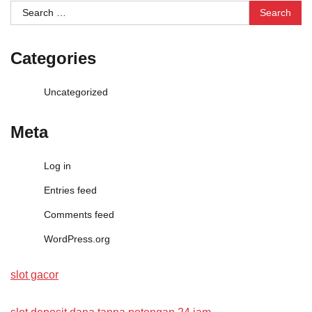
Search
for:
Categories
Uncategorized
Meta
Log in
Entries feed
Comments feed
WordPress.org
slot gacor