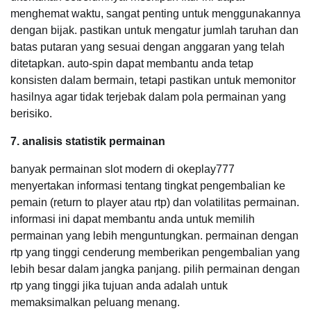
menghemat waktu, sangat penting untuk menggunakannya
dengan bijak. pastikan untuk mengatur jumlah taruhan dan
batas putaran yang sesuai dengan anggaran yang telah
ditetapkan. auto-spin dapat membantu anda tetap
konsisten dalam bermain, tetapi pastikan untuk memonitor
hasilnya agar tidak terjebak dalam pola permainan yang
berisiko.
7. analisis statistik permainan
banyak permainan slot modern di okeplay777
menyertakan informasi tentang tingkat pengembalian ke
pemain (return to player atau rtp) dan volatilitas permainan.
informasi ini dapat membantu anda untuk memilih
permainan yang lebih menguntungkan. permainan dengan
rtp yang tinggi cenderung memberikan pengembalian yang
lebih besar dalam jangka panjang. pilih permainan dengan
rtp yang tinggi jika tujuan anda adalah untuk
memaksimalkan peluang menang.