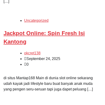
[…]
Uncategorized
Jackpot Online: Spin Fresh Isi
Kantong
okcret138
September 24, 2025
0
di situs Mantap168 Main di dunia slot online sekarang
udah kayak jadi lifestyle baru buat banyak anak muda
yang pengen seru-seruan tapi juga dapet peluang […]