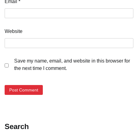
Email
*
Website
Save my name, email, and website in this browser for
the next time I comment.
Search