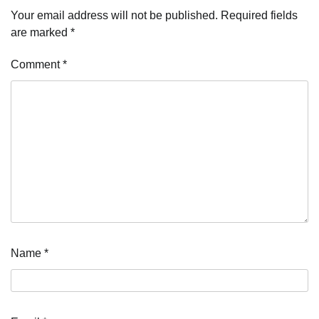
Your email address will not be published.
Required fields
are marked
*
Comment
*
Name
*