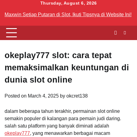
Skip
Thursday, August 6, 2026
to
Maxwin Setiap Putaran di Slot, Ikuti Tipsnya di Website Ini!
content
okeplay777 slot: cara tepat
memaksimalkan keuntungan di
dunia slot online
Posted on
March 4, 2025
by
okcret138
dalam beberapa tahun terakhir, permainan slot online
semakin populer di kalangan para pemain judi daring.
salah satu platform yang banyak diminati adalah
okeplay777
, yang menawarkan berbagai macam