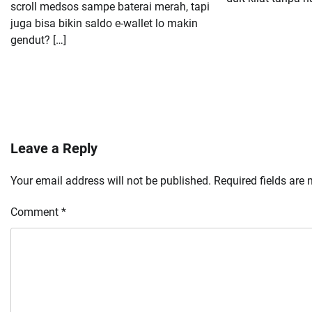
scroll medsos sampe baterai merah, tapi
juga bisa bikin saldo e-wallet lo makin
gendut? […]
Leave a Reply
Your email address will not be published.
Required fields are
Comment
*