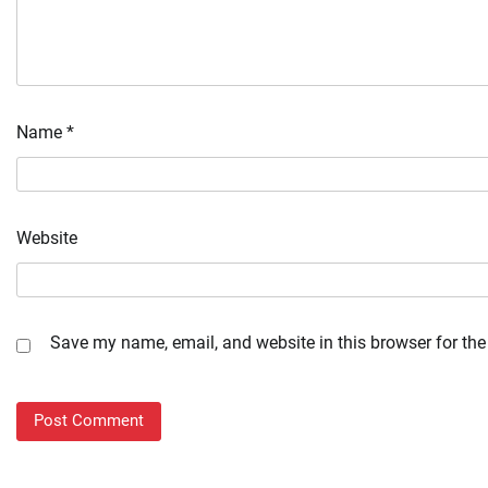
Name
*
Website
Save my name, email, and website in this browser for the