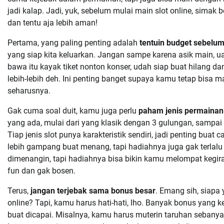
jadi kalap. Jadi, yuk, sebelum mulai main slot online, simak
dan tentu aja lebih aman!
Pertama, yang paling penting adalah
tentuin budget sebelu
yang siap kita keluarkan. Jangan sampe karena asik main, u
bawa itu kayak tiket nonton konser, udah siap buat hilang d
lebih-lebih deh. Ini penting banget supaya kamu tetap bisa m
seharusnya.
Gak cuma soal duit, kamu juga perlu
paham jenis permainan
yang ada, mulai dari yang klasik dengan 3 gulungan, sampa
Tiap jenis slot punya karakteristik sendiri, jadi penting buat
lebih gampang buat menang, tapi hadiahnya juga gak terlalu
dimenangin, tapi hadiahnya bisa bikin kamu melompat kegira
fun dan gak bosen.
Terus,
jangan terjebak sama bonus besar
. Emang sih, siapa
online? Tapi, kamu harus hati-hati, lho. Banyak bonus yang k
buat dicapai. Misalnya, kamu harus muterin taruhan sebanya