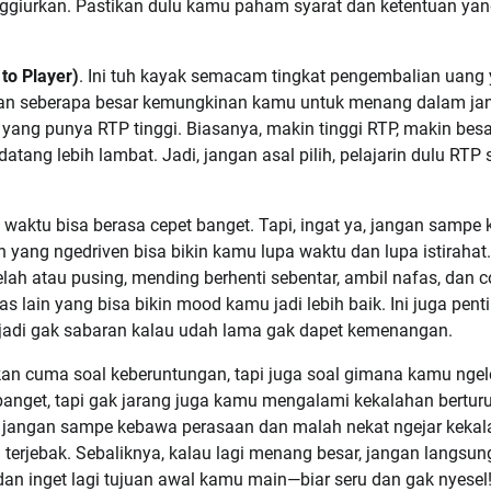
nggiurkan. Pastikan dulu kamu paham syarat dan ketentuan ya
to Player)
. Ini tuh kayak semacam tingkat pengembalian uang
mbaran seberapa besar kemungkinan kamu untuk menang dalam ja
 yang punya RTP tinggi. Biasanya, makin tinggi RTP, makin besa
ng lebih lambat. Jadi, jangan asal pilih, pelajarin dulu RTP 
, waktu bisa berasa cepet banget. Tapi, ingat ya, jangan sampe
 yang ngedriven bisa bikin kamu lupa waktu dan lupa istirahat.
elah atau pusing, mending berhenti sebentar, ambil nafas, dan 
tas lain yang bisa bikin mood kamu jadi lebih baik. Ini juga pent
u jadi gak sabaran kalau udah lama gak dapet kemenangan.
bukan cuma soal keberuntungan, tapi juga soal gimana kamu ngel
nget, tapi gak jarang juga kamu mengalami kekalahan berturu
alah, jangan sampe kebawa perasaan dan malah nekat ngejar keka
g terjebak. Sebaliknya, kalau lagi menang besar, jangan langsun
an inget lagi tujuan awal kamu main—biar seru dan gak nyesel