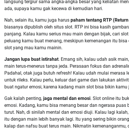
langsung tergiur sama angka-angka besar yang keliatan me
ada, supaya kamu gak kecewa di kemudian hari.
Nah, selain itu, kamu juga harus
paham tentang RTP (Return 
biasanya dipublish oleh situs slot. RTP ini bisa kasih ga
panjang. Kalau kamu serius mau main dengan bijak, cari slot
peluang kamu buat menang, meskipun kemenangan itu bisa data
slot yang mau kamu mainin.
Jangan lupa buat istirahat
. Emang sih, kalau udah asik main
main terus-menerus tanpa jeda. Perasaan fokus dan adrenalin
Padahal, otak juga butuh refresh! Kalau udah mulai merasa l
untuk rileks. Kalau perlu, keluar dari game dan lakukan aktivi
buat ngatur emosi, karena kadang main slot bisa bikin kam
Gak kalah penting,
jaga mental dan emosi
. Slot online itu 
emosi. Kadang, kamu bisa menang besar dan ngerasa puas ba
turut. Nah, di sinilah mental dan emosi diuji. Kalau lagi k
itu dengan main lebih banyak lagi. Itu yang sering bikin oran
kalap dan nafsu buat terus main. Nikmatin kemenanganmu, d