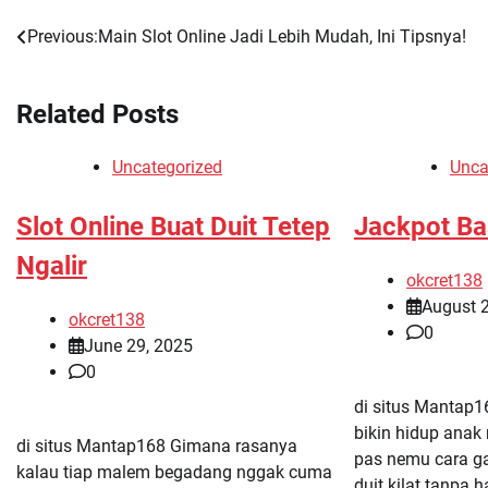
Previous:
Main Slot Online Jadi Lebih Mudah, Ini Tipsnya!
Post
navigation
Related Posts
Uncategorized
Unca
Slot Online Buat Duit Tetep
Jackpot Bas
Ngalir
okcret138
August 
okcret138
0
June 29, 2025
0
di situs Mantap1
bikin hidup anak
di situs Mantap168 Gimana rasanya
pas nemu cara g
kalau tiap malem begadang nggak cuma
duit kilat tanpa 