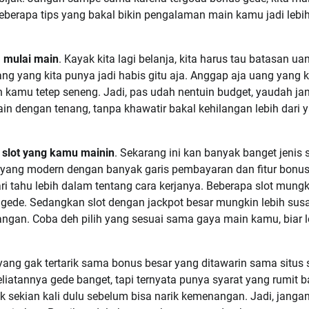
 beberapa tips yang bakal bikin pengalaman main kamu jadi lebih
m mulai main
. Kayak kita lagi belanja, kita harus tau batasan ua
ang yang kita punya jadi habis gitu aja. Anggap aja uang yang
an kamu tetep seneng. Jadi, pas udah nentuin budget, yaudah ja
ain dengan tenang, tanpa khawatir bakal kehilangan lebih dari 
 slot yang kamu mainin
. Sekarang ini kan banyak banget jenis s
i yang modern dengan banyak garis pembayaran dan fitur bonus
 cari tahu lebih dalam tentang cara kerjanya. Beberapa slot mung
 gede. Sedangkan slot dengan jackpot besar mungkin lebih sus
ngan. Coba deh pilih yang sesuai sama gaya main kamu, biar l
 yang gak tertarik sama bonus besar yang ditawarin sama situs 
eliatannya gede banget, tapi ternyata punya syarat yang rumit 
k sekian kali dulu sebelum bisa narik kemenangan. Jadi, janga