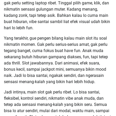
gak perlu setting laptop ribet. Tinggal pilih game, klik, dan
nikmatin sensasi gulungan muter. Kadang menang,
kadang zonk, tapi tetep asik. Bahkan kalau lo cuma main
buat hiburan, vibe santai sambil liat efek visual udah bikin
hari lo lebih fun.
Yang terakhir, gue pengen bilang kalau main slot itu soal
nikmatin momen. Gak perlu serius-serius amat, gak perlu
tegang banget, cuma fokus buat have fun. Anak muda
sekarang butuh hiburan gampang diakses, fun, tapi tetep
ada thrill. Slot jawabannya. Dari animasi, efek suara,
bonus kecil, sampai jackpot mini, semuanya bikin mood
naik. Jadi lo bisa santai, ngakak sendiri, dan ngerasain
sensasi menang-kalah yang bikin hari lebih hidup.
Jadi intinya, main slot gak perlu ribet. Lo bisa santai,
fleksibel, kontrol sendiri, nikmatin vibe anak muda, dan
tetep ada sensasi menang-kalah yang bikin seru. Semua
bisa lo atur sendiri, mulai dari modal, waktu main, sampai