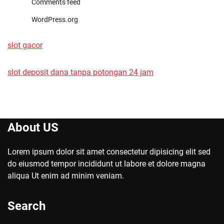
Comments feed
WordPress.org
slot gacor
slot deposit dana tanpa potongan 24 jam
About US
Lorem ipsum dolor sit amet consectetur dipisicing elit sed
do eiusmod tempor incididunt ut labore et dolore magna
aliqua Ut enim ad minim veniam.
Search