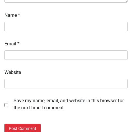
Name
*
Email
*
Website
Save my name, email, and website in this browser for
the next time I comment.