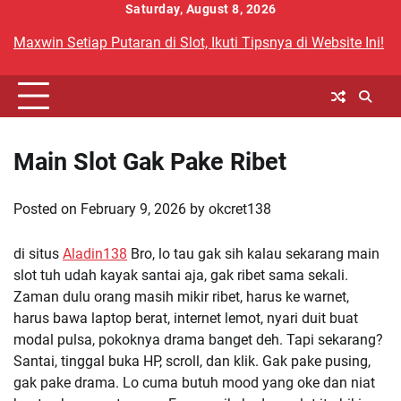
Skip
Saturday, August 8, 2026
to
Maxwin Setiap Putaran di Slot, Ikuti Tipsnya di Website Ini!
content
Main Slot Gak Pake Ribet
Posted on
February 9, 2026
by
okcret138
di situs
Aladin138
Bro, lo tau gak sih kalau sekarang main
slot tuh udah kayak santai aja, gak ribet sama sekali.
Zaman dulu orang masih mikir ribet, harus ke warnet,
harus bawa laptop berat, internet lemot, nyari duit buat
modal pulsa, pokoknya drama banget deh. Tapi sekarang?
Santai, tinggal buka HP, scroll, dan klik. Gak pake pusing,
gak pake drama. Lo cuma butuh mood yang oke dan niat