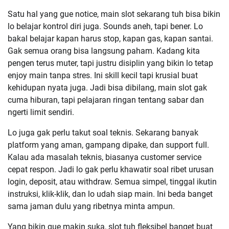
Satu hal yang gue notice, main slot sekarang tuh bisa bikin
lo belajar kontrol diri juga. Sounds aneh, tapi bener. Lo
bakal belajar kapan harus stop, kapan gas, kapan santai.
Gak semua orang bisa langsung paham. Kadang kita
pengen terus muter, tapi justru disiplin yang bikin lo tetap
enjoy main tanpa stres. Ini skill kecil tapi krusial buat
kehidupan nyata juga. Jadi bisa dibilang, main slot gak
cuma hiburan, tapi pelajaran ringan tentang sabar dan
ngerti limit sendiri.
Lo juga gak perlu takut soal teknis. Sekarang banyak
platform yang aman, gampang dipake, dan support full.
Kalau ada masalah teknis, biasanya customer service
cepat respon. Jadi lo gak perlu khawatir soal ribet urusan
login, deposit, atau withdraw. Semua simpel, tinggal ikutin
instruksi, klik-klik, dan lo udah siap main. Ini beda banget
sama jaman dulu yang ribetnya minta ampun.
Yang bikin gue makin suka, slot tuh fleksibel banget buat