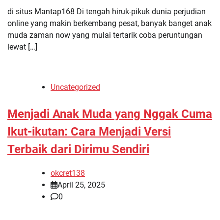
di situs Mantap168 Di tengah hiruk-pikuk dunia perjudian
online yang makin berkembang pesat, banyak banget anak
muda zaman now yang mulai tertarik coba peruntungan
lewat […]
Uncategorized
Menjadi Anak Muda yang Nggak Cuma
Ikut-ikutan: Cara Menjadi Versi
Terbaik dari Dirimu Sendiri
okcret138
April 25, 2025
0