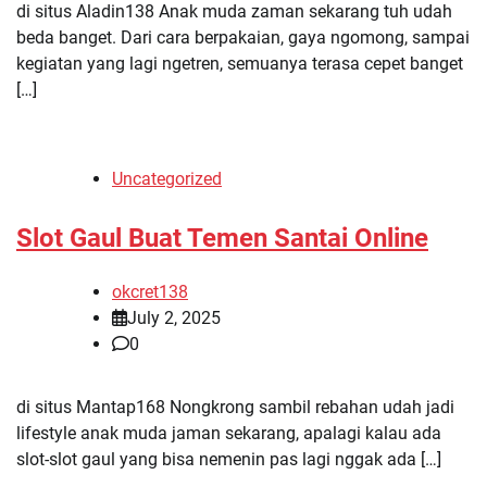
di situs Aladin138 Anak muda zaman sekarang tuh udah
beda banget. Dari cara berpakaian, gaya ngomong, sampai
kegiatan yang lagi ngetren, semuanya terasa cepet banget
[…]
Uncategorized
Slot Gaul Buat Temen Santai Online
okcret138
July 2, 2025
0
di situs Mantap168 Nongkrong sambil rebahan udah jadi
lifestyle anak muda jaman sekarang, apalagi kalau ada
slot-slot gaul yang bisa nemenin pas lagi nggak ada […]