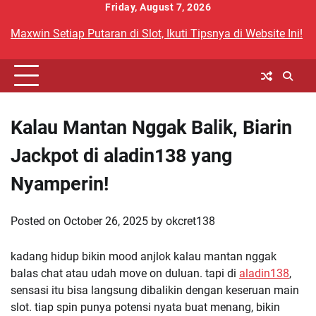
Skip
Friday, August 7, 2026
to
Maxwin Setiap Putaran di Slot, Ikuti Tipsnya di Website Ini!
content
Kalau Mantan Nggak Balik, Biarin
Jackpot di aladin138 yang
Nyamperin!
Posted on
October 26, 2025
by
okcret138
kadang hidup bikin mood anjlok kalau mantan nggak
balas chat atau udah move on duluan. tapi di
aladin138
,
sensasi itu bisa langsung dibalikin dengan keseruan main
slot. tiap spin punya potensi nyata buat menang, bikin