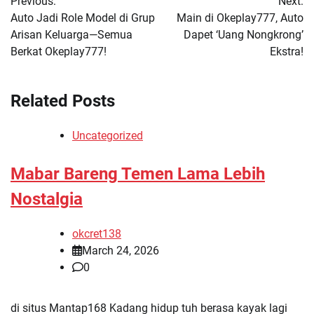
Previous:
Next:
navigation
Auto Jadi Role Model di Grup
Main di Okeplay777, Auto
Arisan Keluarga—Semua
Dapet ‘Uang Nongkrong’
Berkat Okeplay777!
Ekstra!
Related Posts
Uncategorized
Mabar Bareng Temen Lama Lebih
Nostalgia
okcret138
March 24, 2026
0
di situs Mantap168 Kadang hidup tuh berasa kayak lagi