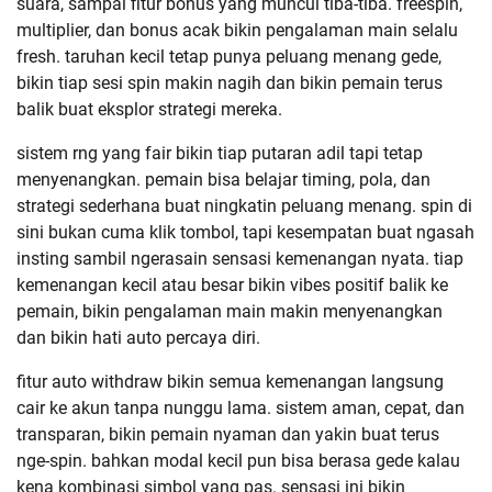
suara, sampai fitur bonus yang muncul tiba-tiba. freespin,
multiplier, dan bonus acak bikin pengalaman main selalu
fresh. taruhan kecil tetap punya peluang menang gede,
bikin tiap sesi spin makin nagih dan bikin pemain terus
balik buat eksplor strategi mereka.
sistem rng yang fair bikin tiap putaran adil tapi tetap
menyenangkan. pemain bisa belajar timing, pola, dan
strategi sederhana buat ningkatin peluang menang. spin di
sini bukan cuma klik tombol, tapi kesempatan buat ngasah
insting sambil ngerasain sensasi kemenangan nyata. tiap
kemenangan kecil atau besar bikin vibes positif balik ke
pemain, bikin pengalaman main makin menyenangkan
dan bikin hati auto percaya diri.
fitur auto withdraw bikin semua kemenangan langsung
cair ke akun tanpa nunggu lama. sistem aman, cepat, dan
transparan, bikin pemain nyaman dan yakin buat terus
nge-spin. bahkan modal kecil pun bisa berasa gede kalau
kena kombinasi simbol yang pas. sensasi ini bikin