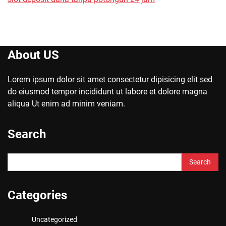
About US
Lorem ipsum dolor sit amet consectetur dipisicing elit sed
do eiusmod tempor incididunt ut labore et dolore magna
aliqua Ut enim ad minim veniam.
Search
Search
for:
Categories
Uncategorized