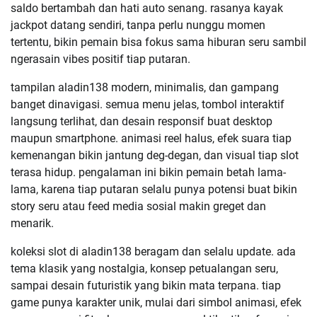
saldo bertambah dan hati auto senang. rasanya kayak
jackpot datang sendiri, tanpa perlu nunggu momen
tertentu, bikin pemain bisa fokus sama hiburan seru sambil
ngerasain vibes positif tiap putaran.
tampilan aladin138 modern, minimalis, dan gampang
banget dinavigasi. semua menu jelas, tombol interaktif
langsung terlihat, dan desain responsif buat desktop
maupun smartphone. animasi reel halus, efek suara tiap
kemenangan bikin jantung deg-degan, dan visual tiap slot
terasa hidup. pengalaman ini bikin pemain betah lama-
lama, karena tiap putaran selalu punya potensi buat bikin
story seru atau feed media sosial makin greget dan
menarik.
koleksi slot di aladin138 beragam dan selalu update. ada
tema klasik yang nostalgia, konsep petualangan seru,
sampai desain futuristik yang bikin mata terpana. tiap
game punya karakter unik, mulai dari simbol animasi, efek