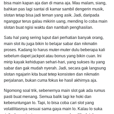
bisa main kapan aja dan di mana aja. Mau malam, siang,
bahkan pas lagi santai di kamar sambil dengerin musik,
slotan tetap bisa jadi teman yang asik. Jadi, daripada
nganggur terus galau mikirin uang, mending lo coba main
slotan buat ngisi waktu dan nambah penghasilan.
Satu hal yang sering luput dari perhatian banyak orang,
main slot itu juga bikin lo belajar sabar dan nikmatin
proses. Kadang lo harus muter-muter dulu beberapa kali
sebelum dapet jackpot atau bonus yang bikin cuan. Ini
mirip kayak kehidupan sehari-hari, yang sukses itu yang
sabar dan gak mudah nyerah. Jadi, secara gak langsung
slotan ngajarin kita buat tetep konsisten dan nikmatin
perjalanan, bukan cuma fokus ke hasil akhirnya aja.
Ngomong soal trik, sebenernya main slot gak ada rumus
pasti buat menang. Semua balik lagi ke hoki dan
keberuntungan lo. Tapi, lo bisa coba cari slot yang
volatilitasnya sesuai sama gaya main lo. Kalau lo suka