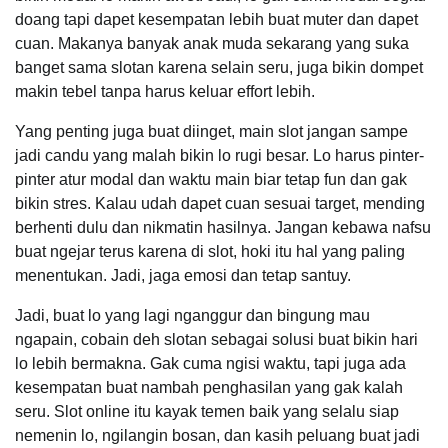
doang tapi dapet kesempatan lebih buat muter dan dapet
cuan. Makanya banyak anak muda sekarang yang suka
banget sama slotan karena selain seru, juga bikin dompet
makin tebel tanpa harus keluar effort lebih.
Yang penting juga buat diinget, main slot jangan sampe
jadi candu yang malah bikin lo rugi besar. Lo harus pinter-
pinter atur modal dan waktu main biar tetap fun dan gak
bikin stres. Kalau udah dapet cuan sesuai target, mending
berhenti dulu dan nikmatin hasilnya. Jangan kebawa nafsu
buat ngejar terus karena di slot, hoki itu hal yang paling
menentukan. Jadi, jaga emosi dan tetap santuy.
Jadi, buat lo yang lagi nganggur dan bingung mau
ngapain, cobain deh slotan sebagai solusi buat bikin hari
lo lebih bermakna. Gak cuma ngisi waktu, tapi juga ada
kesempatan buat nambah penghasilan yang gak kalah
seru. Slot online itu kayak temen baik yang selalu siap
nemenin lo, ngilangin bosan, dan kasih peluang buat jadi