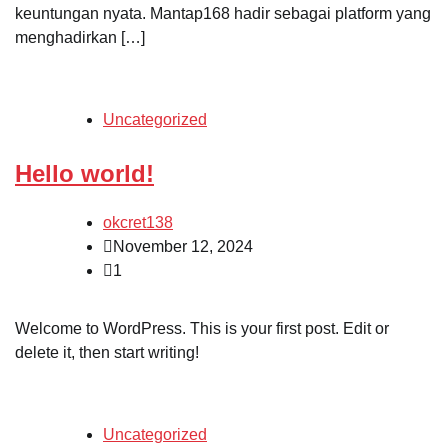
keuntungan nyata. Mantap168 hadir sebagai platform yang
menghadirkan […]
Uncategorized
Hello world!
okcret138
November 12, 2024
1
Welcome to WordPress. This is your first post. Edit or
delete it, then start writing!
Uncategorized