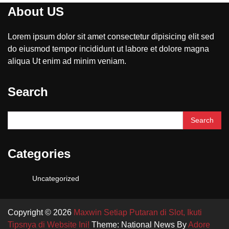
About US
Lorem ipsum dolor sit amet consectetur dipisicing elit sed
do eiusmod tempor incididunt ut labore et dolore magna
aliqua Ut enim ad minim veniam.
Search
Search
for:
Categories
Uncategorized
Copyright © 2026
Maxwin Setiap Putaran di Slot, Ikuti
Tipsnya di Website Ini!
Theme: National News By
Adore