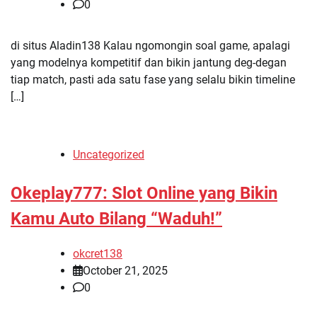
0
di situs Aladin138 Kalau ngomongin soal game, apalagi
yang modelnya kompetitif dan bikin jantung deg-degan
tiap match, pasti ada satu fase yang selalu bikin timeline
[…]
Uncategorized
Okeplay777: Slot Online yang Bikin
Kamu Auto Bilang “Waduh!”
okcret138
October 21, 2025
0