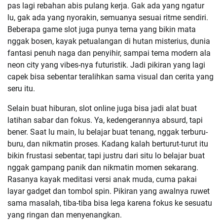
pas lagi rebahan abis pulang kerja. Gak ada yang ngatur
lu, gak ada yang nyorakin, semuanya sesuai ritme sendiri.
Beberapa game slot juga punya tema yang bikin mata
nggak bosen, kayak petualangan di hutan misterius, dunia
fantasi penuh naga dan penyihir, sampai tema modern ala
neon city yang vibes-nya futuristik. Jadi pikiran yang lagi
capek bisa sebentar teralihkan sama visual dan cerita yang
seru itu.
Selain buat hiburan, slot online juga bisa jadi alat buat
latihan sabar dan fokus. Ya, kedengerannya absurd, tapi
bener. Saat lu main, lu belajar buat tenang, nggak terburu-
buru, dan nikmatin proses. Kadang kalah berturut-turut itu
bikin frustasi sebentar, tapi justru dari situ lo belajar buat
nggak gampang panik dan nikmatin momen sekarang.
Rasanya kayak meditasi versi anak muda, cuma pakai
layar gadget dan tombol spin. Pikiran yang awalnya ruwet
sama masalah, tiba-tiba bisa lega karena fokus ke sesuatu
yang ringan dan menyenangkan.