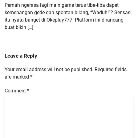
Pernah ngerasa lagi main game terus tiba-tiba dapet
kemenangan gede dan spontan bilang, “Waduh!”? Sensasi
itu nyata banget di Okeplay777. Platform ini dirancang
buat bikin […]
Leave a Reply
Your email address will not be published.
Required fields
are marked
*
Comment
*