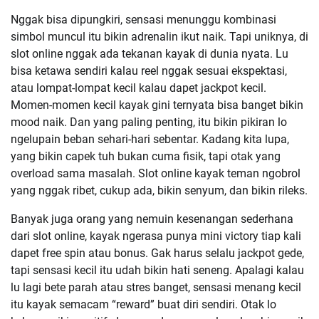
Nggak bisa dipungkiri, sensasi menunggu kombinasi
simbol muncul itu bikin adrenalin ikut naik. Tapi uniknya, di
slot online nggak ada tekanan kayak di dunia nyata. Lu
bisa ketawa sendiri kalau reel nggak sesuai ekspektasi,
atau lompat-lompat kecil kalau dapet jackpot kecil.
Momen-momen kecil kayak gini ternyata bisa banget bikin
mood naik. Dan yang paling penting, itu bikin pikiran lo
ngelupain beban sehari-hari sebentar. Kadang kita lupa,
yang bikin capek tuh bukan cuma fisik, tapi otak yang
overload sama masalah. Slot online kayak teman ngobrol
yang nggak ribet, cukup ada, bikin senyum, dan bikin rileks.
Banyak juga orang yang nemuin kesenangan sederhana
dari slot online, kayak ngerasa punya mini victory tiap kali
dapet free spin atau bonus. Gak harus selalu jackpot gede,
tapi sensasi kecil itu udah bikin hati seneng. Apalagi kalau
lu lagi bete parah atau stres banget, sensasi menang kecil
itu kayak semacam “reward” buat diri sendiri. Otak lo