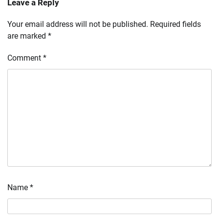
Leave a Reply
Your email address will not be published.
Required fields
are marked
*
Comment
*
Name
*