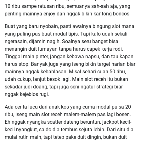
10 ribu sampe ratusan ribu, semuanya sah-sah aja, yang
penting mainnya enjoy dan nggak bikin kantong boncos.
Buat yang baru nyobain, pasti awalnya bingung slot mana
yang paling pas buat modal tipis. Tapi kalo udah sekali
ngerasain, dijamin nagih. Soalnya seru banget bisa
menangin duit lumayan tanpa harus capek kerja rodi.
Tinggal main pinter, jangan kebawa napsu, dan tau kapan
harus stop. Banyak juga yang iseng bikin target harian biar
mainnya nggak kebablasan. Misal sehari cuan 50 ribu,
udah cukup, lanjut besok lagi. Main slot receh itu bukan
sekadar judi doang, tapi juga seni ngatur strategi biar
nggak kejeblos rugi.
Ada cerita lucu dari anak kos yang cuma modal pulsa 20
ribu, iseng main slot receh malem-malem pas lagi bosen.
Eh nggak nyangka scatter dateng beruntun, jackpot kecil-
kecil nyangkut, saldo dia tembus sejuta lebih. Dari situ dia
mulai rutin main, tapi tetep pake duit dingin, bukan duit