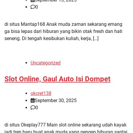
0
di situs Mantap168 Anak muda zaman sekarang emang
ga bisa lepas dari hiburan yang bikin otak fresh dan hati
seneng. Di tengah kesibukan kuliah, kerja, […]
Uncategorized
Slot Online, Gaul Auto Isi Dompet
okcret138
September 30, 2025
0
di situs Okeplay777 Main slot online sekarang udah kayak
jadi tren baru buat anak muda yang pengen hiburan santai