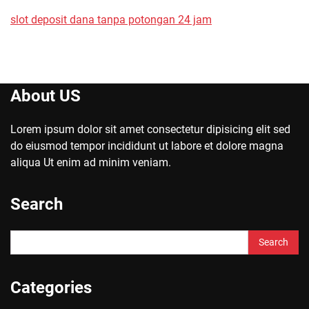
slot deposit dana tanpa potongan 24 jam
About US
Lorem ipsum dolor sit amet consectetur dipisicing elit sed
do eiusmod tempor incididunt ut labore et dolore magna
aliqua Ut enim ad minim veniam.
Search
Search
for:
Categories