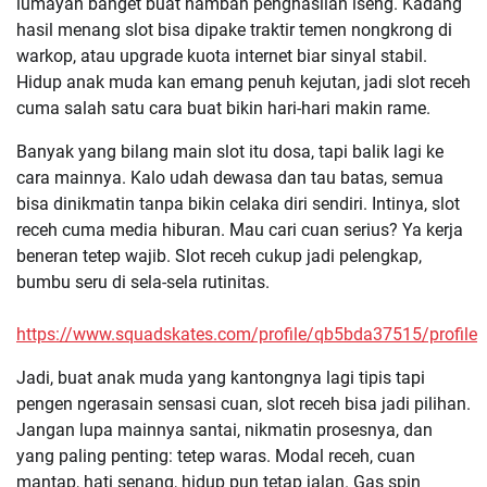
lumayan banget buat nambah penghasilan iseng. Kadang
hasil menang slot bisa dipake traktir temen nongkrong di
warkop, atau upgrade kuota internet biar sinyal stabil.
Hidup anak muda kan emang penuh kejutan, jadi slot receh
cuma salah satu cara buat bikin hari-hari makin rame.
Banyak yang bilang main slot itu dosa, tapi balik lagi ke
cara mainnya. Kalo udah dewasa dan tau batas, semua
bisa dinikmatin tanpa bikin celaka diri sendiri. Intinya, slot
receh cuma media hiburan. Mau cari cuan serius? Ya kerja
beneran tetep wajib. Slot receh cukup jadi pelengkap,
bumbu seru di sela-sela rutinitas.
https://www.squadskates.com/profile/qb5bda37515/profile
Jadi, buat anak muda yang kantongnya lagi tipis tapi
pengen ngerasain sensasi cuan, slot receh bisa jadi pilihan.
Jangan lupa mainnya santai, nikmatin prosesnya, dan
yang paling penting: tetep waras. Modal receh, cuan
mantap, hati senang, hidup pun tetap jalan. Gas spin