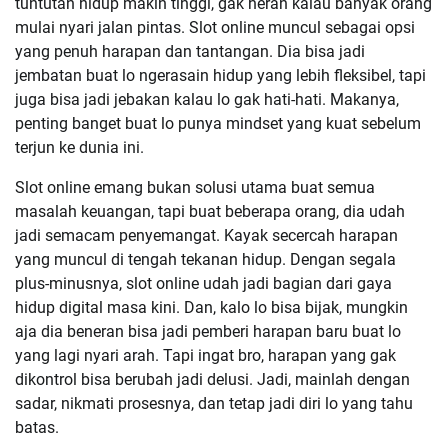
tuntutan hidup makin tinggi, gak heran kalau banyak orang
mulai nyari jalan pintas. Slot online muncul sebagai opsi
yang penuh harapan dan tantangan. Dia bisa jadi
jembatan buat lo ngerasain hidup yang lebih fleksibel, tapi
juga bisa jadi jebakan kalau lo gak hati-hati. Makanya,
penting banget buat lo punya mindset yang kuat sebelum
terjun ke dunia ini.
Slot online emang bukan solusi utama buat semua
masalah keuangan, tapi buat beberapa orang, dia udah
jadi semacam penyemangat. Kayak secercah harapan
yang muncul di tengah tekanan hidup. Dengan segala
plus-minusnya, slot online udah jadi bagian dari gaya
hidup digital masa kini. Dan, kalo lo bisa bijak, mungkin
aja dia beneran bisa jadi pemberi harapan baru buat lo
yang lagi nyari arah. Tapi ingat bro, harapan yang gak
dikontrol bisa berubah jadi delusi. Jadi, mainlah dengan
sadar, nikmati prosesnya, dan tetap jadi diri lo yang tahu
batas.