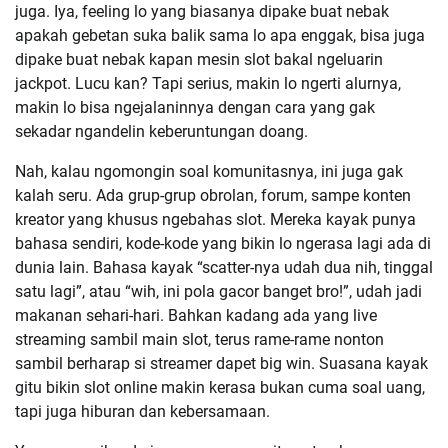
juga. Iya, feeling lo yang biasanya dipake buat nebak
apakah gebetan suka balik sama lo apa enggak, bisa juga
dipake buat nebak kapan mesin slot bakal ngeluarin
jackpot. Lucu kan? Tapi serius, makin lo ngerti alurnya,
makin lo bisa ngejalaninnya dengan cara yang gak
sekadar ngandelin keberuntungan doang.
Nah, kalau ngomongin soal komunitasnya, ini juga gak
kalah seru. Ada grup-grup obrolan, forum, sampe konten
kreator yang khusus ngebahas slot. Mereka kayak punya
bahasa sendiri, kode-kode yang bikin lo ngerasa lagi ada di
dunia lain. Bahasa kayak “scatter-nya udah dua nih, tinggal
satu lagi”, atau “wih, ini pola gacor banget bro!”, udah jadi
makanan sehari-hari. Bahkan kadang ada yang live
streaming sambil main slot, terus rame-rame nonton
sambil berharap si streamer dapet big win. Suasana kayak
gitu bikin slot online makin kerasa bukan cuma soal uang,
tapi juga hiburan dan kebersamaan.