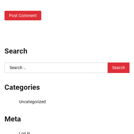
Search
Search
for:
Categories
Uncategorized
Meta
Log in