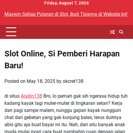
Skip
Friday, August 7, 2026
to
Maxwin Setiap Putaran di Slot, Ikuti Tipsnya di Website Ini!
content
Slot Online, Si Pemberi Harapan
Baru!
Posted on
May 18, 2025
by
okcret138
di situs
Aladin138
Bro, lo pernah gak sih ngerasa hidup tuh
kadang kayak lagi muter-muter di lingkaran setan? Kerja
dari pagi sampe malem, nunggu gajian kayak nungguin
chat dari gebetan yang gak kunjung bales, terus duitnya
abis gitu aja buat bayar ini itu. Nah, dari situ banyak anak
muda mulai nyari cara buat nambahin cuan dengan jalan