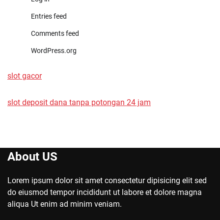
Entries feed
Comments feed
WordPress.org
slot gacor
slot deposit dana tanpa potongan 24 jam
About US
Lorem ipsum dolor sit amet consectetur dipisicing elit sed
do eiusmod tempor incididunt ut labore et dolore magna
aliqua Ut enim ad minim veniam.