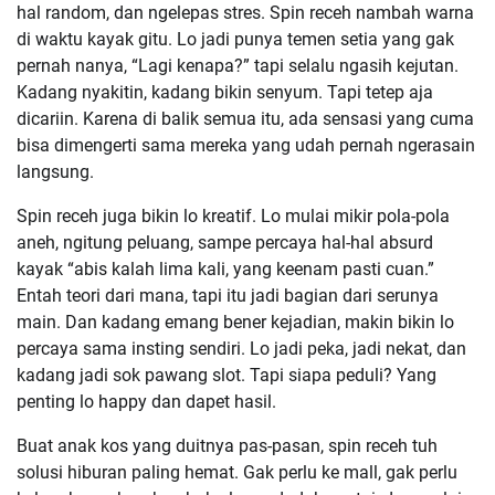
hal random, dan ngelepas stres. Spin receh nambah warna
di waktu kayak gitu. Lo jadi punya temen setia yang gak
pernah nanya, “Lagi kenapa?” tapi selalu ngasih kejutan.
Kadang nyakitin, kadang bikin senyum. Tapi tetep aja
dicariin. Karena di balik semua itu, ada sensasi yang cuma
bisa dimengerti sama mereka yang udah pernah ngerasain
langsung.
Spin receh juga bikin lo kreatif. Lo mulai mikir pola-pola
aneh, ngitung peluang, sampe percaya hal-hal absurd
kayak “abis kalah lima kali, yang keenam pasti cuan.”
Entah teori dari mana, tapi itu jadi bagian dari serunya
main. Dan kadang emang bener kejadian, makin bikin lo
percaya sama insting sendiri. Lo jadi peka, jadi nekat, dan
kadang jadi sok pawang slot. Tapi siapa peduli? Yang
penting lo happy dan dapet hasil.
Buat anak kos yang duitnya pas-pasan, spin receh tuh
solusi hiburan paling hemat. Gak perlu ke mall, gak perlu