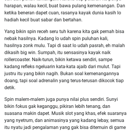
harapan, walau kecil, buat bawa pulang kemenangan. Dan
ketika beneran dapet cuan, rasanya kayak dunia kasih lo
hadiah kecil buat sabar dan bertahan.
Yang bikin spin receh seru tuh karena kita gak pernah bisa
nebak hasilnya. Kadang lo udah spin puluhan kali,
hasilnya zonk mulu. Tapi di saat lo udah pasrah, eh malah
dikasih big win. Sumpah, itu sensasinya kayak naik
rollercoaster. Naik-turun, bikin ketawa sendiri, sampe
kadang refleks ngeluarin kata-kata ajaib dari mulut. Tapi
justru itu yang bikin nagih. Bukan soal kemenangannya
doang, tapi soal adrenalin yang terus-terusan dikocok tiap
detik.
Spin malem-malem juga punya nilai plus sendiri. Sunyi
bikin fokus gak keganggu, pikiran lebih tenang, dan
suasana makin dapet. Musik slot yang khas, efek suaranya
yang nyetrum, dan animasinya yang kadang lebay, semua
itu nyatu jadi pengalaman yang gak bisa ditemuin di game