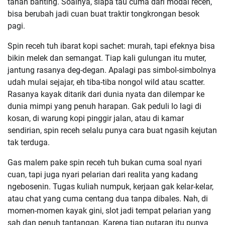
tahan banting. Soalnya, siapa tau cuma dari modal receh,
bisa berubah jadi cuan buat traktir tongkrongan besok
pagi.
Spin receh tuh ibarat kopi sachet: murah, tapi efeknya bisa
bikin melek dan semangat. Tiap kali gulungan itu muter,
jantung rasanya deg-degan. Apalagi pas simbol-simbolnya
udah mulai sejajar, eh tiba-tiba nongol wild atau scatter.
Rasanya kayak ditarik dari dunia nyata dan dilempar ke
dunia mimpi yang penuh harapan. Gak peduli lo lagi di
kosan, di warung kopi pinggir jalan, atau di kamar
sendirian, spin receh selalu punya cara buat ngasih kejutan
tak terduga.
Gas malem pake spin receh tuh bukan cuma soal nyari
cuan, tapi juga nyari pelarian dari realita yang kadang
ngebosenin. Tugas kuliah numpuk, kerjaan gak kelar-kelar,
atau chat yang cuma centang dua tanpa dibales. Nah, di
momen-momen kayak gini, slot jadi tempat pelarian yang
sah dan penuh tantangan. Karena tiap putaran itu punya