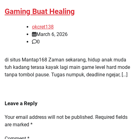
Gaming Buat Healing
okcret138
March 6, 2026
0
di situs Mantap168 Zaman sekarang, hidup anak muda
tuh kadang terasa kayak lagi main game level hard mode
tanpa tombol pause. Tugas numpuk, deadline ngejar, […]
Leave a Reply
Your email address will not be published.
Required fields
are marked
*
Comment
*