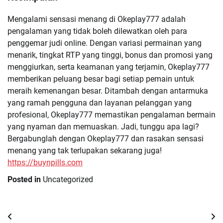
Mengalami sensasi menang di Okeplay777 adalah
pengalaman yang tidak boleh dilewatkan oleh para
penggemar judi online. Dengan variasi permainan yang
menarik, tingkat RTP yang tinggi, bonus dan promosi yang
menggiurkan, serta keamanan yang terjamin, Okeplay777
memberikan peluang besar bagi setiap pemain untuk
meraih kemenangan besar. Ditambah dengan antarmuka
yang ramah pengguna dan layanan pelanggan yang
profesional, Okeplay777 memastikan pengalaman bermain
yang nyaman dan memuaskan. Jadi, tunggu apa lagi?
Bergabunglah dengan Okeplay777 dan rasakan sensasi
menang yang tak terlupakan sekarang juga!
https://buynpills.com
Posted in
Uncategorized
Post