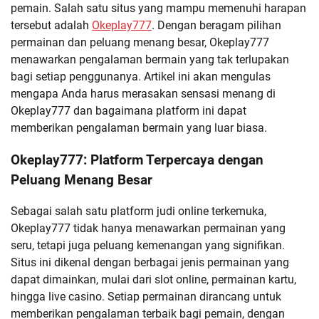
pemain. Salah satu situs yang mampu memenuhi harapan
tersebut adalah
Okeplay777
. Dengan beragam pilihan
permainan dan peluang menang besar, Okeplay777
menawarkan pengalaman bermain yang tak terlupakan
bagi setiap penggunanya. Artikel ini akan mengulas
mengapa Anda harus merasakan sensasi menang di
Okeplay777 dan bagaimana platform ini dapat
memberikan pengalaman bermain yang luar biasa.
Okeplay777: Platform Terpercaya dengan
Peluang Menang Besar
Sebagai salah satu platform judi online terkemuka,
Okeplay777 tidak hanya menawarkan permainan yang
seru, tetapi juga peluang kemenangan yang signifikan.
Situs ini dikenal dengan berbagai jenis permainan yang
dapat dimainkan, mulai dari slot online, permainan kartu,
hingga live casino. Setiap permainan dirancang untuk
memberikan pengalaman terbaik bagi pemain, dengan