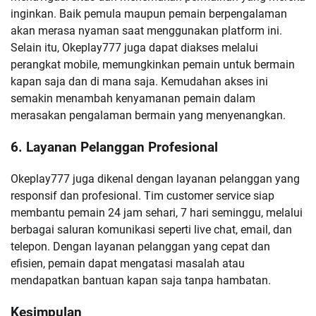
inginkan. Baik pemula maupun pemain berpengalaman
akan merasa nyaman saat menggunakan platform ini.
Selain itu, Okeplay777 juga dapat diakses melalui
perangkat mobile, memungkinkan pemain untuk bermain
kapan saja dan di mana saja. Kemudahan akses ini
semakin menambah kenyamanan pemain dalam
merasakan pengalaman bermain yang menyenangkan.
6. Layanan Pelanggan Profesional
Okeplay777 juga dikenal dengan layanan pelanggan yang
responsif dan profesional. Tim customer service siap
membantu pemain 24 jam sehari, 7 hari seminggu, melalui
berbagai saluran komunikasi seperti live chat, email, dan
telepon. Dengan layanan pelanggan yang cepat dan
efisien, pemain dapat mengatasi masalah atau
mendapatkan bantuan kapan saja tanpa hambatan.
Kesimpulan