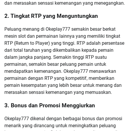
dan merasakan sensasi kemenangan yang menegangkan.
2. Tingkat RTP yang Menguntungkan
Peluang menang di Okeplay777 semakin besar berkat
mesin slot dan permainan lainnya yang memiliki tingkat
RTP (Return to Player) yang tinggi. RTP adalah persentase
dari total taruhan yang dikembalikan kepada pemain
dalam jangka panjang. Semakin tinggi RTP suatu
permainan, semakin besar peluang pemain untuk
mendapatkan kemenangan. Okeplay777 menawarkan
permainan dengan RTP yang kompetitif, memberikan
pemain kesempatan yang lebih besar untuk menang dan
merasakan sensasi kemenangan yang memuaskan.
3. Bonus dan Promosi Menggiurkan
Okeplay777 dikenal dengan berbagai bonus dan promosi
menarik yang dirancang untuk meningkatkan peluang