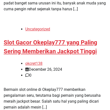
padat banget sama urusan ini itu, banyak anak muda yang
cuma pengin rehat sejenak tanpa harus […]
Uncategorized
Slot Gacor Okeplay777 yang Paling
Sering Memberikan Jackpot Tinggi
okcret138
December 26, 2024
0
Bermain slot online di Okeplay777 memberikan
pengalaman seru, terutama bagi pemain yang berusaha
meraih jackpot besar. Salah satu hal yang paling dicari
pemain adalah mesin […]