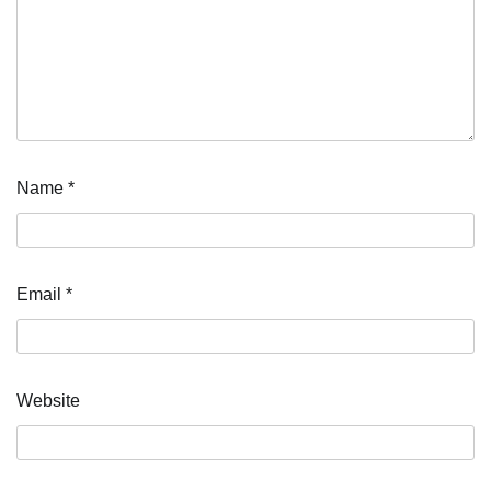
Name
*
Email
*
Website