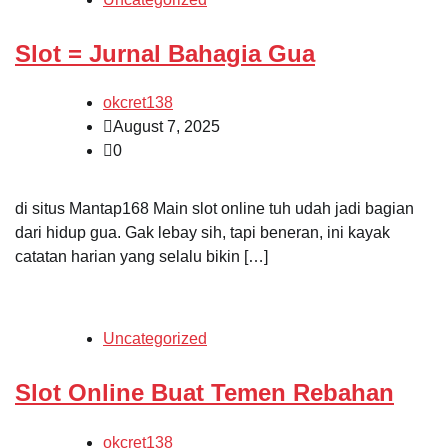
Slot = Jurnal Bahagia Gua
okcret138
August 7, 2025
0
di situs Mantap168 Main slot online tuh udah jadi bagian
dari hidup gua. Gak lebay sih, tapi beneran, ini kayak
catatan harian yang selalu bikin […]
Uncategorized
Slot Online Buat Temen Rebahan
okcret138