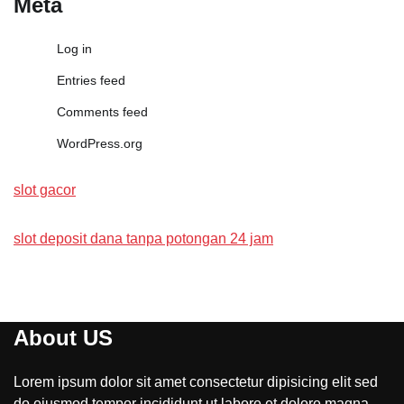
Meta
Log in
Entries feed
Comments feed
WordPress.org
slot gacor
slot deposit dana tanpa potongan 24 jam
About US
Lorem ipsum dolor sit amet consectetur dipisicing elit sed
do eiusmod tempor incididunt ut labore et dolore magna