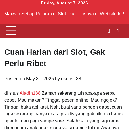
Skip
Friday, August 7, 2026
to
Maxwin Setiap Putaran di Slot, Ikuti Tipsnya di Website Ini!
content
Cuan Harian dari Slot, Gak
Perlu Ribet
Posted on
May 31, 2025
by
okcret138
di situs
Aladin138
Zaman sekarang tuh apa-apa serba
cepet. Mau makan? Tinggal pesen online. Mau ngojek?
Tinggal buka aplikasi. Nah, buat yang pengen dapet cuan
juga sekarang banyak cara praktis yang gak bikin lo harus
ngantor dari pagi sampe sore. Salah satu yang lagi rame
diomongin anak-anak muda ya si game slot ini. Awalnya