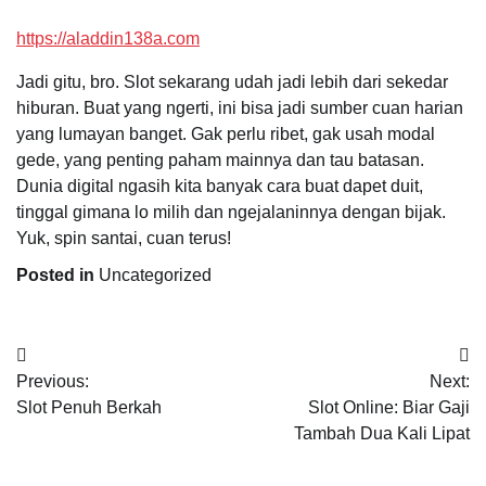
https://aladdin138a.com
Jadi gitu, bro. Slot sekarang udah jadi lebih dari sekedar
hiburan. Buat yang ngerti, ini bisa jadi sumber cuan harian
yang lumayan banget. Gak perlu ribet, gak usah modal
gede, yang penting paham mainnya dan tau batasan.
Dunia digital ngasih kita banyak cara buat dapet duit,
tinggal gimana lo milih dan ngejalaninnya dengan bijak.
Yuk, spin santai, cuan terus!
Posted in
Uncategorized
Post
Previous:
Next:
navigation
Slot Penuh Berkah
Slot Online: Biar Gaji
Tambah Dua Kali Lipat