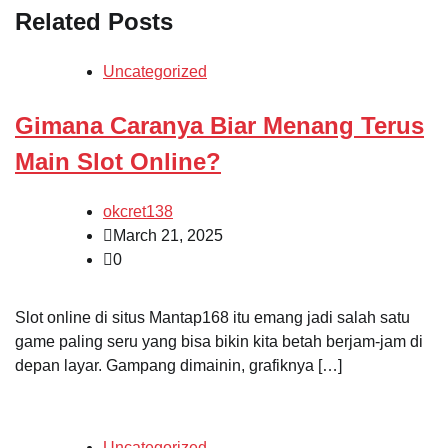
Related Posts
Uncategorized
Gimana Caranya Biar Menang Terus
Main Slot Online?
okcret138
March 21, 2025
0
Slot online di situs Mantap168 itu emang jadi salah satu
game paling seru yang bisa bikin kita betah berjam-jam di
depan layar. Gampang dimainin, grafiknya […]
Uncategorized