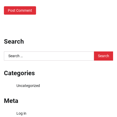
Search
Search
for:
Categories
Uncategorized
Meta
Log in