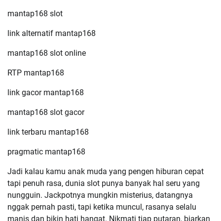
mantap168 slot
link alternatif mantap168
mantap168 slot online
RTP mantap168
link gacor mantap168
mantap168 slot gacor
link terbaru mantap168
pragmatic mantap168
Jadi kalau kamu anak muda yang pengen hiburan cepat
tapi penuh rasa, dunia slot punya banyak hal seru yang
nungguin. Jackpotnya mungkin misterius, datangnya
nggak pernah pasti, tapi ketika muncul, rasanya selalu
manis dan bikin hati hangat. Nikmati tiap putaran, biarkan