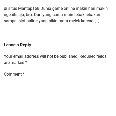
di situs Mantap168 Dunia game online makin hari makin
ngehits aja, bro. Dari yang cuma main tebak-tebakan
sampai slot online yang bikin mata melek karena […]
Leave a Reply
Your email address will not be published.
Required fields
are marked
*
Comment
*