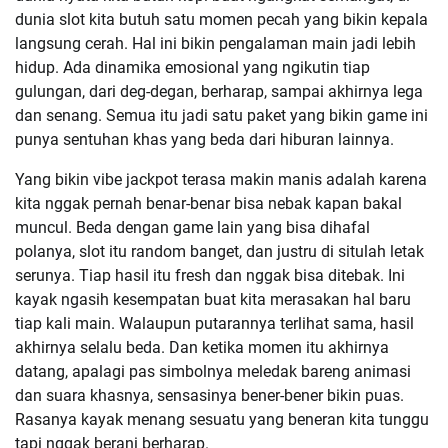
dunia slot kita butuh satu momen pecah yang bikin kepala
langsung cerah. Hal ini bikin pengalaman main jadi lebih
hidup. Ada dinamika emosional yang ngikutin tiap
gulungan, dari deg-degan, berharap, sampai akhirnya lega
dan senang. Semua itu jadi satu paket yang bikin game ini
punya sentuhan khas yang beda dari hiburan lainnya.
Yang bikin vibe jackpot terasa makin manis adalah karena
kita nggak pernah benar-benar bisa nebak kapan bakal
muncul. Beda dengan game lain yang bisa dihafal
polanya, slot itu random banget, dan justru di situlah letak
serunya. Tiap hasil itu fresh dan nggak bisa ditebak. Ini
kayak ngasih kesempatan buat kita merasakan hal baru
tiap kali main. Walaupun putarannya terlihat sama, hasil
akhirnya selalu beda. Dan ketika momen itu akhirnya
datang, apalagi pas simbolnya meledak bareng animasi
dan suara khasnya, sensasinya bener-bener bikin puas.
Rasanya kayak menang sesuatu yang beneran kita tunggu
tapi nggak berani berharap.