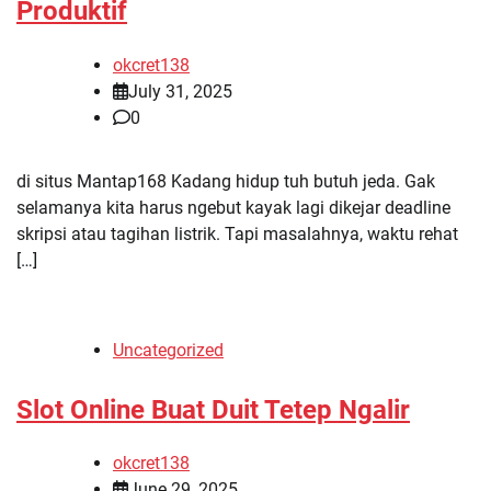
Produktif
okcret138
July 31, 2025
0
di situs Mantap168 Kadang hidup tuh butuh jeda. Gak
selamanya kita harus ngebut kayak lagi dikejar deadline
skripsi atau tagihan listrik. Tapi masalahnya, waktu rehat
[…]
Uncategorized
Slot Online Buat Duit Tetep Ngalir
okcret138
June 29, 2025