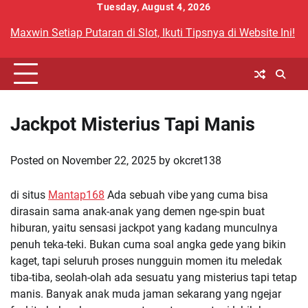
Skip
Tuesday, August 4, 2026
to
Maxwin Setiap Putaran di Slot, Ikuti Tipsnya di Website Ini!
content
Jackpot Misterius Tapi Manis
Posted on
November 22, 2025
by
okcret138
di situs
Mantap168
Ada sebuah vibe yang cuma bisa
dirasain sama anak-anak yang demen nge-spin buat
hiburan, yaitu sensasi jackpot yang kadang munculnya
penuh teka-teki. Bukan cuma soal angka gede yang bikin
kaget, tapi seluruh proses nungguin momen itu meledak
tiba-tiba, seolah-olah ada sesuatu yang misterius tapi tetap
manis. Banyak anak muda jaman sekarang yang ngejar