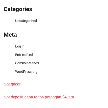
Categories
Uncategorized
Meta
Log in
Entries feed
Comments feed
WordPress.org
slot gacor
slot deposit dana tanpa potongan 24 jam