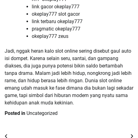
link gacor okeplay777
okeplay777 slot gacor
link terbaru okeplay777
pragmatic okeplay777
okeplay777 zeus
Jadi, nggak heran kalo slot online sering disebut gaul auto
isi dompet. Karena selain seru, santai, dan gampang
diakses, dia juga punya potensi bikin saldo bertambah
tanpa drama. Malam jadi lebih hidup, nongkrong jadi lebih
rame, dan hidup berasa lebih ringan. Dunia slot online
emang udah masuk ke fase dimana dia bukan lagi sekadar
game, tapi simbol dari hiburan modern yang nyatu sama
kehidupan anak muda kekinian.
Posted in
Uncategorized
Post