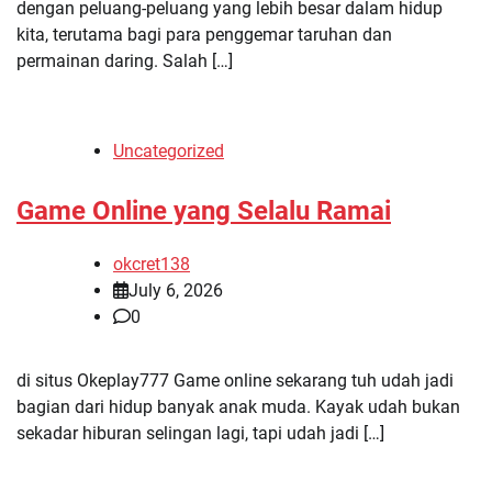
dengan peluang-peluang yang lebih besar dalam hidup
kita, terutama bagi para penggemar taruhan dan
permainan daring. Salah […]
Uncategorized
Game Online yang Selalu Ramai
okcret138
July 6, 2026
0
di situs Okeplay777 Game online sekarang tuh udah jadi
bagian dari hidup banyak anak muda. Kayak udah bukan
sekadar hiburan selingan lagi, tapi udah jadi […]