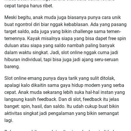
cepat tanpa harus ribet.
Meski begitu, anak muda juga biasanya punya cara unik
buat ngontrol diri biar nggak kebablasan. Ada yang pasang
target saldo, ada juga yang bikin challenge sama temen-
temennya. Kayak misalnya siapa yang bisa dapet free spin
duluan atau siapa yang saldo nambah paling banyak
dalam waktu singkat. Jadi, slot online nggak cuma jadi
hiburan individual, tapi bisa juga jadi ajang seru-seruan
bareng.
Slot online emang punya daya tarik yang sulit ditolak,
apalagi kalo dikaitin sama gaya hidup modern yang serba
cepat. Anak muda sekarang lebih suka hal-hal instan yang
langsung kasih feedback. Dan di slot, feedback itu jelas
banget: spin, hasil, dan saldo. Itu udah cukup buat bikin
aktivitas singkat jadi pengalaman yang bikin semangat
lagi.