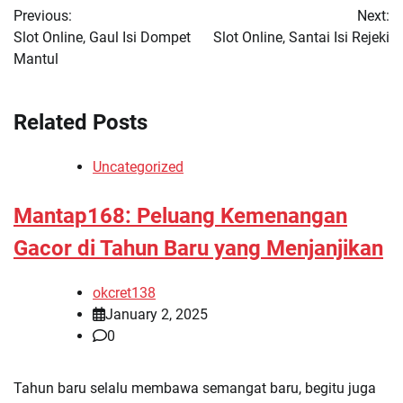
Previous:
Next:
navigation
Slot Online, Gaul Isi Dompet
Slot Online, Santai Isi Rejeki
Mantul
Related Posts
Uncategorized
Mantap168: Peluang Kemenangan
Gacor di Tahun Baru yang Menjanjikan
okcret138
January 2, 2025
0
Tahun baru selalu membawa semangat baru, begitu juga