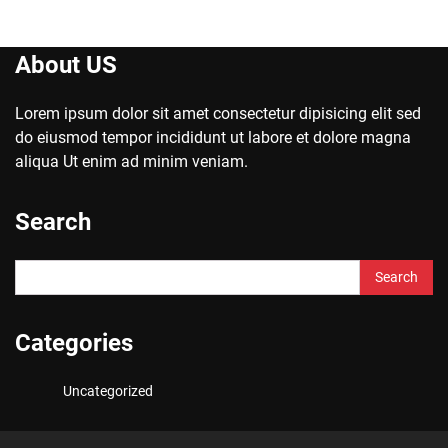
About US
Lorem ipsum dolor sit amet consectetur dipisicing elit sed
do eiusmod tempor incididunt ut labore et dolore magna
aliqua Ut enim ad minim veniam.
Search
Search
for:
Categories
Uncategorized