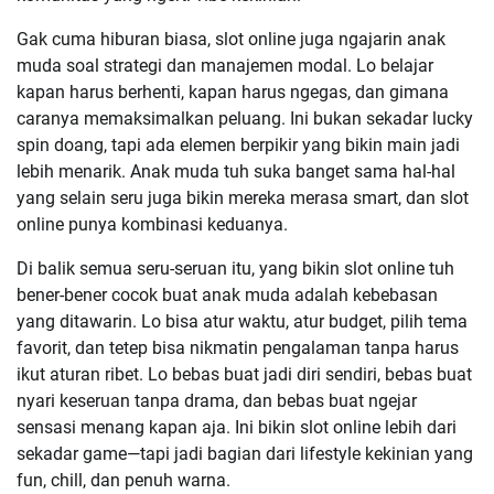
Gak cuma hiburan biasa, slot online juga ngajarin anak
muda soal strategi dan manajemen modal. Lo belajar
kapan harus berhenti, kapan harus ngegas, dan gimana
caranya memaksimalkan peluang. Ini bukan sekadar lucky
spin doang, tapi ada elemen berpikir yang bikin main jadi
lebih menarik. Anak muda tuh suka banget sama hal-hal
yang selain seru juga bikin mereka merasa smart, dan slot
online punya kombinasi keduanya.
Di balik semua seru-seruan itu, yang bikin slot online tuh
bener-bener cocok buat anak muda adalah kebebasan
yang ditawarin. Lo bisa atur waktu, atur budget, pilih tema
favorit, dan tetep bisa nikmatin pengalaman tanpa harus
ikut aturan ribet. Lo bebas buat jadi diri sendiri, bebas buat
nyari keseruan tanpa drama, dan bebas buat ngejar
sensasi menang kapan aja. Ini bikin slot online lebih dari
sekadar game—tapi jadi bagian dari lifestyle kekinian yang
fun, chill, dan penuh warna.