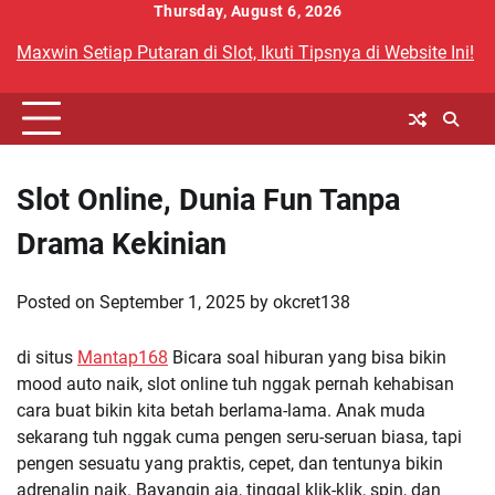
Skip
Thursday, August 6, 2026
to
Maxwin Setiap Putaran di Slot, Ikuti Tipsnya di Website Ini!
content
Slot Online, Dunia Fun Tanpa
Drama Kekinian
Posted on
September 1, 2025
by
okcret138
di situs
Mantap168
Bicara soal hiburan yang bisa bikin
mood auto naik, slot online tuh nggak pernah kehabisan
cara buat bikin kita betah berlama-lama. Anak muda
sekarang tuh nggak cuma pengen seru-seruan biasa, tapi
pengen sesuatu yang praktis, cepet, dan tentunya bikin
adrenalin naik. Bayangin aja, tinggal klik-klik, spin, dan