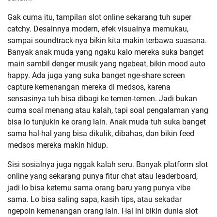
Gak cuma itu, tampilan slot online sekarang tuh super
catchy. Desainnya modern, efek visualnya memukau,
sampai soundtrack-nya bikin kita makin terbawa suasana.
Banyak anak muda yang ngaku kalo mereka suka banget
main sambil denger musik yang ngebeat, bikin mood auto
happy. Ada juga yang suka banget nge-share screen
capture kemenangan mereka di medsos, karena
sensasinya tuh bisa dibagi ke temen-temen. Jadi bukan
cuma soal menang atau kalah, tapi soal pengalaman yang
bisa lo tunjukin ke orang lain. Anak muda tuh suka banget
sama hal-hal yang bisa dikulik, dibahas, dan bikin feed
medsos mereka makin hidup.
Sisi sosialnya juga nggak kalah seru. Banyak platform slot
online yang sekarang punya fitur chat atau leaderboard,
jadi lo bisa ketemu sama orang baru yang punya vibe
sama. Lo bisa saling sapa, kasih tips, atau sekadar
ngepoin kemenangan orang lain. Hal ini bikin dunia slot