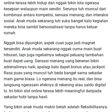
online terasa lebih hidup dan nggak bikin kita ngerasa
kesepian walaupun main sendiri. Serunya tuh muncul dari
kombinasi antara kompetisi, sensasi menang, dan interaksi
sosial. Anak muda sekarang tuh suka banget kalo kegiatan
mereka bisa sambil bersosialisasi tanpa harus keluar
rumah.
Nggak bisa dipungkiri, aspek cuan juga jadi magnet
tersendiri. Anak muda sekarang nggak cuma main buat
hiburan, tapi juga ngeliatnya sebagai peluang tambahan
buat dapet uang. Sensasi menang uang beneran bikin
adrenalinnya naik, apalagi kalo dapet bonus atau jackpot.
Rasa puas yang muncul tuh beda banget sama sekadar
main game biasa. Lo ngerasa menang itu real, dan bisa
langsung ngerasain efeknya di rekening atau saldo digital
lo. Ini bikin slot online terasa lebih meaningful daripada
sekadar hobi tanpa hasil.
Yang bikin anak muda makin betah adalah fleksibilitasnya.