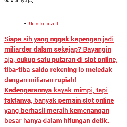
obrolannya […]
Uncategorized
Siapa sih yang nggak kepengen jadi
miliarder dalam sekejap? Bayangin
aja, cukup satu putaran di slot online,
tiba-tiba saldo rekening lo meledak
dengan miliaran rupiah!
Kedengerannya kayak mimpi, tapi
faktanya, banyak pemain slot online
yang berhasil meraih kemenangan
besar hanya dalam hitungan detik.