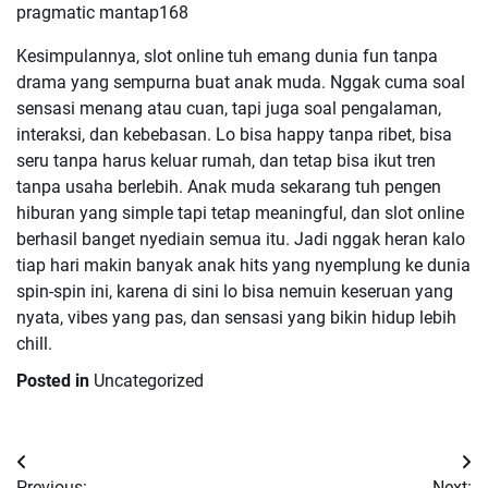
pragmatic mantap168
Kesimpulannya, slot online tuh emang dunia fun tanpa
drama yang sempurna buat anak muda. Nggak cuma soal
sensasi menang atau cuan, tapi juga soal pengalaman,
interaksi, dan kebebasan. Lo bisa happy tanpa ribet, bisa
seru tanpa harus keluar rumah, dan tetap bisa ikut tren
tanpa usaha berlebih. Anak muda sekarang tuh pengen
hiburan yang simple tapi tetap meaningful, dan slot online
berhasil banget nyediain semua itu. Jadi nggak heran kalo
tiap hari makin banyak anak hits yang nyemplung ke dunia
spin-spin ini, karena di sini lo bisa nemuin keseruan yang
nyata, vibes yang pas, dan sensasi yang bikin hidup lebih
chill.
Posted in
Uncategorized
Post
Previous:
Next: