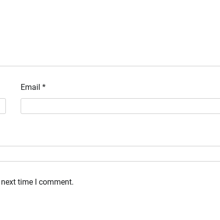
Email
*
 next time I comment.