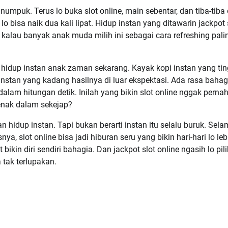
 numpuk. Terus lo buka slot online, main sebentar, dan tiba-tiba
o bisa naik dua kali lipat. Hidup instan yang ditawarin jackpot 
kalau banyak anak muda milih ini sebagai cara refreshing pali
ya hidup instan anak zaman sekarang. Kayak kopi instan yang ti
nstan yang kadang hasilnya di luar ekspektasi. Ada rasa bahag
lam hitungan detik. Inilah yang bikin slot online nggak pernah
enak dalam sekejap?
 hidup instan. Tapi bukan berarti instan itu selalu buruk. Sela
a, slot online bisa jadi hiburan seru yang bikin hari-hari lo leb
bikin diri sendiri bahagia. Dan jackpot slot online ngasih lo pil
a tak terlupakan.