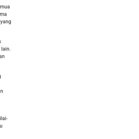
semua
uma
 yang
s
lain.
ran
g
in
lai-
tu