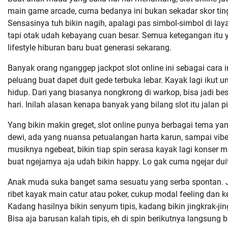
main game arcade, cuma bedanya ini bukan sekadar skor ting
Sensasinya tuh bikin nagih, apalagi pas simbol-simbol di l
tapi otak udah kebayang cuan besar. Semua ketegangan itu ya
lifestyle hiburan baru buat generasi sekarang.
Banyak orang nganggep jackpot slot online ini sebagai cara i
peluang buat dapet duit gede terbuka lebar. Kayak lagi ikut
hidup. Dari yang biasanya nongkrong di warkop, bisa jadi b
hari. Inilah alasan kenapa banyak yang bilang slot itu jalan p
Yang bikin makin greget, slot online punya berbagai tema ya
dewi, ada yang nuansa petualangan harta karun, sampai vibe fu
musiknya ngebeat, bikin tiap spin serasa kayak lagi konser mi
buat ngejarnya aja udah bikin happy. Lo gak cuma ngejar duit
Anak muda suka banget sama sesuatu yang serba spontan. Jac
ribet kayak main catur atau poker, cukup modal feeling dan k
Kadang hasilnya bikin senyum tipis, kadang bikin jingkrak-jin
Bisa aja barusan kalah tipis, eh di spin berikutnya langsung 