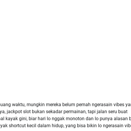
g-buang waktu, mungkin mereka belum pernah ngerasain vibes y
 jackpot slot bukan sekadar permainan, tapi jalan seru buat
l kayak gini, biar hari lo nggak monoton dan lo punya alasan 
yak shortcut kecil dalam hidup, yang bisa bikin lo ngerasain vib