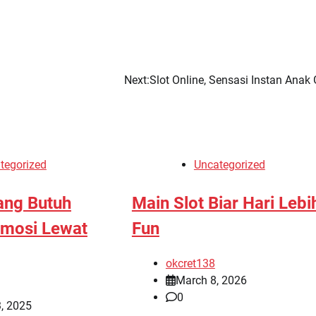
Next:
Slot Online, Sensasi Instan Anak
tegorized
Uncategorized
yang Butuh
Main Slot Biar Hari Lebi
Emosi Lewat
Fun
okcret138
March 8, 2026
0
, 2025