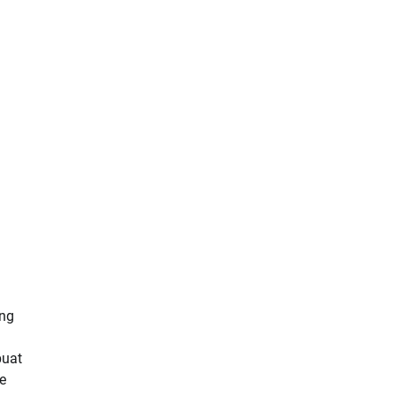
ang
buat
e