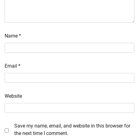
Name
*
Email
*
Website
Save my name, email, and website in this browser for
the next time I comment.