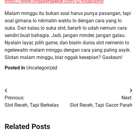
https://www.cheaperseeker.com/u/nisabianto
Malam minggu itu bukan soal harus punya pasangan, tapi
soal gimana lo nikmatin waktu lo dengan cara yang lo
suka. Dan kalau lo suka slot, berarti lo udah nemuin cara
sendiri buat bahagia. Jadi, jangan minder, jangan galau.
Nyalain layar, pilih game, dan biarin dunia slot nemenin lo
ngelewatin malam minggu dengan cara yang paling asyik.
Slotan malam minggu, biar nggak kesepian? Gaskeun!
Posted in
Uncategorized
Post
Previous:
Next:
navigation
Slot Receh, Tapi Berkelas
Slot Receh, Tapi Gacor Parah
Related Posts