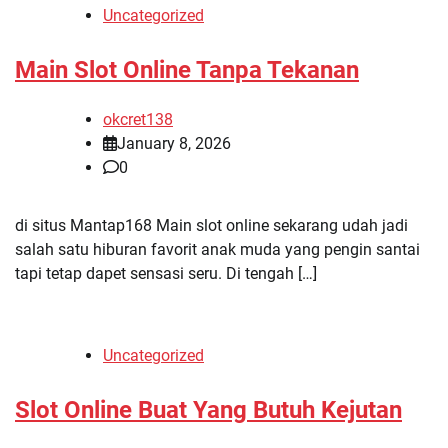
Uncategorized
Main Slot Online Tanpa Tekanan
okcret138
January 8, 2026
0
di situs Mantap168 Main slot online sekarang udah jadi
salah satu hiburan favorit anak muda yang pengin santai
tapi tetap dapet sensasi seru. Di tengah […]
Uncategorized
Slot Online Buat Yang Butuh Kejutan