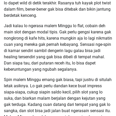
lo dapet wild di detik terakhir. Rasanya tuh kayak plot twist
dalam film, bener-bener gak bisa ditebak dan bikin jantung
berdetak kenceng.
Jadi kalau lo ngerasa malem Minggu lo flat, cobain deh
main slot dengan modal tipis. Gak perlu gengsi karena gak
nongkrong di kafe hits, karena mungkin aja lo lagi nikmatin
cuan yang mereka gak pernah kebayang. Sensasi nge-spin
di kamar sendiri sambil dengerin lagu galau bisa jadi
healing tersendiri yang gak bisa dibeli di tempat mahal.
Dan siapa tau, dari putaran receh itu, lo bisa dapet
keberuntungan yang ngubah segalanya.
Spin malem Minggu emang gak biasa, tapi justru di situlah
letak asiknya. Lo gak perlu dandan kece buat impress
siapa-siapa, cukup siapin saldo kecil, pilih slot yang lo
suka, dan biarkan malam berjalan dengan kejutan yang
gak terduga. Kadang cuan datang dari tempat yang gak lo
sangka, dan slot bisa jadi jalan buat ngerasain sensasi itu.