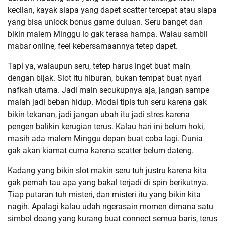
kecilan, kayak siapa yang dapet scatter tercepat atau siapa
yang bisa unlock bonus game duluan. Seru banget dan
bikin malem Minggu lo gak terasa hampa. Walau sambil
mabar online, feel kebersamaannya tetep dapet.
Tapi ya, walaupun seru, tetep harus inget buat main
dengan bijak. Slot itu hiburan, bukan tempat buat nyari
nafkah utama. Jadi main secukupnya aja, jangan sampe
malah jadi beban hidup. Modal tipis tuh seru karena gak
bikin tekanan, jadi jangan ubah itu jadi stres karena
pengen balikin kerugian terus. Kalau hari ini belum hoki,
masih ada malem Minggu depan buat coba lagi. Dunia
gak akan kiamat cuma karena scatter belum dateng.
Kadang yang bikin slot makin seru tuh justru karena kita
gak pernah tau apa yang bakal terjadi di spin berikutnya.
Tiap putaran tuh misteri, dan misteri itu yang bikin kita
nagih. Apalagi kalau udah ngerasain momen dimana satu
simbol doang yang kurang buat connect semua baris, terus