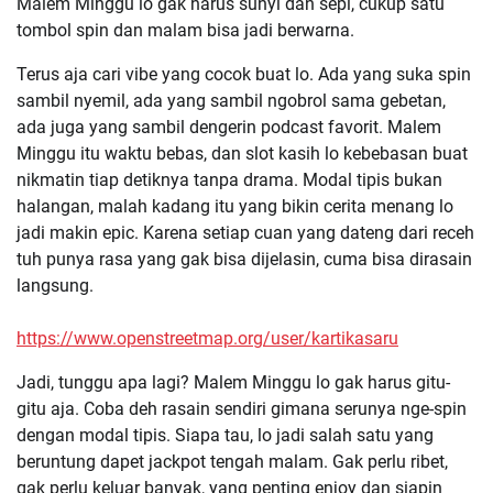
Malem Minggu lo gak harus sunyi dan sepi, cukup satu
tombol spin dan malam bisa jadi berwarna.
Terus aja cari vibe yang cocok buat lo. Ada yang suka spin
sambil nyemil, ada yang sambil ngobrol sama gebetan,
ada juga yang sambil dengerin podcast favorit. Malem
Minggu itu waktu bebas, dan slot kasih lo kebebasan buat
nikmatin tiap detiknya tanpa drama. Modal tipis bukan
halangan, malah kadang itu yang bikin cerita menang lo
jadi makin epic. Karena setiap cuan yang dateng dari receh
tuh punya rasa yang gak bisa dijelasin, cuma bisa dirasain
langsung.
https://www.openstreetmap.org/user/kartikasaru
Jadi, tunggu apa lagi? Malem Minggu lo gak harus gitu-
gitu aja. Coba deh rasain sendiri gimana serunya nge-spin
dengan modal tipis. Siapa tau, lo jadi salah satu yang
beruntung dapet jackpot tengah malam. Gak perlu ribet,
gak perlu keluar banyak, yang penting enjoy dan siapin