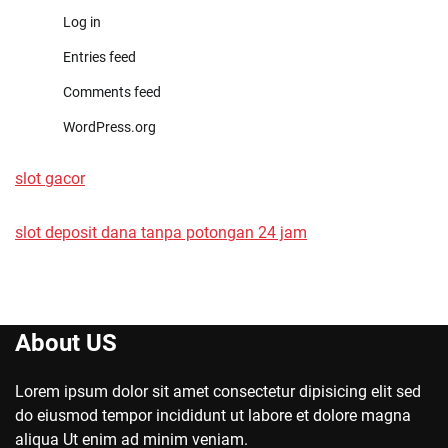
Log in
Entries feed
Comments feed
WordPress.org
slot gacor
slot deposit dana tanpa potongan 24 jam
About US
Lorem ipsum dolor sit amet consectetur dipisicing elit sed
do eiusmod tempor incididunt ut labore et dolore magna
aliqua Ut enim ad minim veniam.