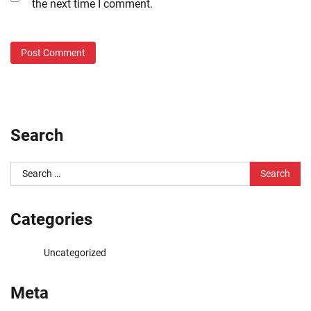
the next time I comment.
Search
Search
for:
Categories
Uncategorized
Meta