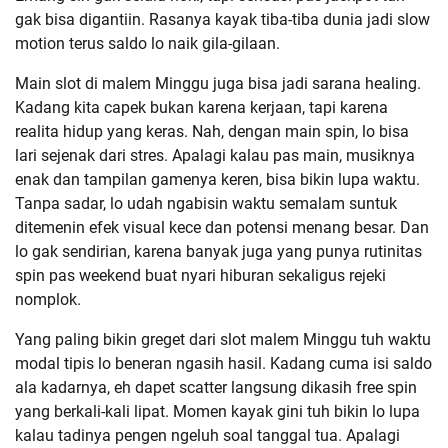
gak bisa digantiin. Rasanya kayak tiba-tiba dunia jadi slow
motion terus saldo lo naik gila-gilaan.
Main slot di malem Minggu juga bisa jadi sarana healing.
Kadang kita capek bukan karena kerjaan, tapi karena
realita hidup yang keras. Nah, dengan main spin, lo bisa
lari sejenak dari stres. Apalagi kalau pas main, musiknya
enak dan tampilan gamenya keren, bisa bikin lupa waktu.
Tanpa sadar, lo udah ngabisin waktu semalam suntuk
ditemenin efek visual kece dan potensi menang besar. Dan
lo gak sendirian, karena banyak juga yang punya rutinitas
spin pas weekend buat nyari hiburan sekaligus rejeki
nomplok.
Yang paling bikin greget dari slot malem Minggu tuh waktu
modal tipis lo beneran ngasih hasil. Kadang cuma isi saldo
ala kadarnya, eh dapet scatter langsung dikasih free spin
yang berkali-kali lipat. Momen kayak gini tuh bikin lo lupa
kalau tadinya pengen ngeluh soal tanggal tua. Apalagi