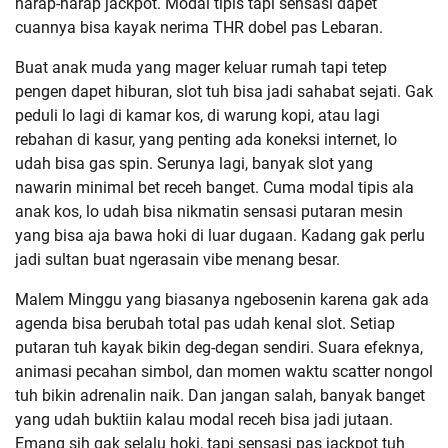
harap-harap jackpot. Modal tipis tapi sensasi dapet
cuannya bisa kayak nerima THR dobel pas Lebaran.
Buat anak muda yang mager keluar rumah tapi tetep
pengen dapet hiburan, slot tuh bisa jadi sahabat sejati. Gak
peduli lo lagi di kamar kos, di warung kopi, atau lagi
rebahan di kasur, yang penting ada koneksi internet, lo
udah bisa gas spin. Serunya lagi, banyak slot yang
nawarin minimal bet receh banget. Cuma modal tipis ala
anak kos, lo udah bisa nikmatin sensasi putaran mesin
yang bisa aja bawa hoki di luar dugaan. Kadang gak perlu
jadi sultan buat ngerasain vibe menang besar.
Malem Minggu yang biasanya ngebosenin karena gak ada
agenda bisa berubah total pas udah kenal slot. Setiap
putaran tuh kayak bikin deg-degan sendiri. Suara efeknya,
animasi pecahan simbol, dan momen waktu scatter nongol
tuh bikin adrenalin naik. Dan jangan salah, banyak banget
yang udah buktiin kalau modal receh bisa jadi jutaan.
Emang sih gak selalu hoki, tapi sensasi pas jackpot tuh