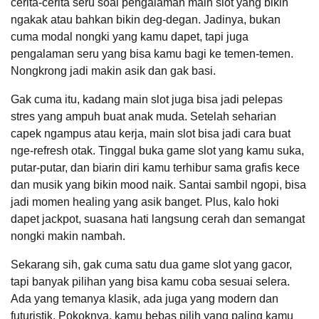
cerita-cerita seru soal pengalaman main slot yang bikin
ngakak atau bahkan bikin deg-degan. Jadinya, bukan
cuma modal nongki yang kamu dapet, tapi juga
pengalaman seru yang bisa kamu bagi ke temen-temen.
Nongkrong jadi makin asik dan gak basi.
Gak cuma itu, kadang main slot juga bisa jadi pelepas
stres yang ampuh buat anak muda. Setelah seharian
capek ngampus atau kerja, main slot bisa jadi cara buat
nge-refresh otak. Tinggal buka game slot yang kamu suka,
putar-putar, dan biarin diri kamu terhibur sama grafis kece
dan musik yang bikin mood naik. Santai sambil ngopi, bisa
jadi momen healing yang asik banget. Plus, kalo hoki
dapet jackpot, suasana hati langsung cerah dan semangat
nongki makin nambah.
Sekarang sih, gak cuma satu dua game slot yang gacor,
tapi banyak pilihan yang bisa kamu coba sesuai selera.
Ada yang temanya klasik, ada juga yang modern dan
futuristik. Pokoknya, kamu bebas pilih yang paling kamu