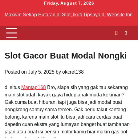
Skip
Friday, August 7, 2026
to
Maxwin Setiap Putaran di Slot, Ikuti Tipsnya di Website Ini!
content
Slot Gacor Buat Modal Nongki
Posted on
July 5, 2025
by
okcret138
di situs
Mantap168
Bro, siapa sih yang gak tau sekarang
main slot udah kayak gaya hidup anak muda kekinian?
Gak cuma buat hiburan, tapi juga bisa jadi modal buat
nongkrong santuy sama temen. Gak perlu takut kantong
bolong, karena main slot itu bisa jadi cara cerdas buat
dapetin cuan ekstra yang lumayan banget buat tambahan
jajan atau buat isi bensin motor kamu biar makin gas pol