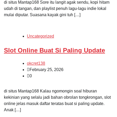
di situs Mantap168 Sore itu langit agak sendu, kopi hitam
udah di tangan, dan playlist penuh lagu-lagu indie lokal
mulai diputar. Suasana kayak gini tuh […]
Uncategorized
Slot Online Buat Si Paling Update
okcret138
February 25, 2026
0
di situs Mantap168 Kalau ngomongin soal hiburan
kekinian yang selalu jadi bahan obrolan tongkrongan, slot
online jelas masuk daftar teratas buat si paling update.
Anak […]