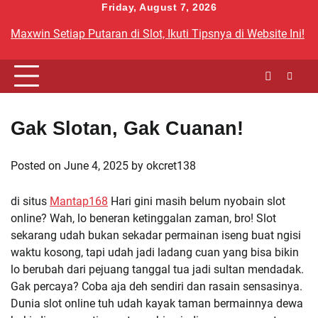
Skip
Friday, August 7, 2026
to
Maxwin Setiap Putaran di Slot, Ikuti Tipsnya di Website Ini!
content
Gak Slotan, Gak Cuanan!
Posted on
June 4, 2025
by
okcret138
di situs
Mantap168
Hari gini masih belum nyobain slot
online? Wah, lo beneran ketinggalan zaman, bro! Slot
sekarang udah bukan sekadar permainan iseng buat ngisi
waktu kosong, tapi udah jadi ladang cuan yang bisa bikin
lo berubah dari pejuang tanggal tua jadi sultan mendadak.
Gak percaya? Coba aja deh sendiri dan rasain sensasinya.
Dunia slot online tuh udah kayak taman bermainnya dewa