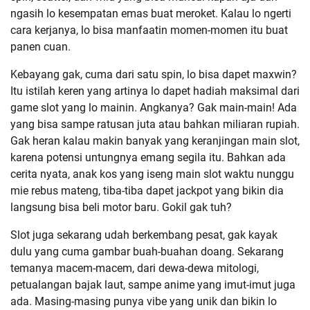
ngasih lo kesempatan emas buat meroket. Kalau lo ngerti
cara kerjanya, lo bisa manfaatin momen-momen itu buat
panen cuan.
Kebayang gak, cuma dari satu spin, lo bisa dapet maxwin?
Itu istilah keren yang artinya lo dapet hadiah maksimal dari
game slot yang lo mainin. Angkanya? Gak main-main! Ada
yang bisa sampe ratusan juta atau bahkan miliaran rupiah.
Gak heran kalau makin banyak yang keranjingan main slot,
karena potensi untungnya emang segila itu. Bahkan ada
cerita nyata, anak kos yang iseng main slot waktu nunggu
mie rebus mateng, tiba-tiba dapet jackpot yang bikin dia
langsung bisa beli motor baru. Gokil gak tuh?
Slot juga sekarang udah berkembang pesat, gak kayak
dulu yang cuma gambar buah-buahan doang. Sekarang
temanya macem-macem, dari dewa-dewa mitologi,
petualangan bajak laut, sampe anime yang imut-imut juga
ada. Masing-masing punya vibe yang unik dan bikin lo