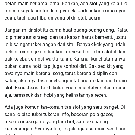
betah main berlama-lama. Bahkan, ada slot yang kalau lo
mainin kayak nonton film pendek. Jadi bukan cuma nyari
cuan, tapi juga hiburan yang bikin otak adem.
Jangan mikir slot itu cuma buat buang-buang uang. Kalau
lo pinter atur strategi dan tau kapan harus berhenti, justru
lo bisa ngatur keuangan dari situ. Banyak kok yang udah
belajar cara ngelola bankroll mereka biar tetap stabil dan
gak kejebak emosi waktu kalah. Karena, kunci utamanya
bukan cuma hoki, tapi juga kontrol diri. Gak sedikit yang
awalnya main karena iseng, terus karena disiplin dan
sabar, akhirnya bisa ngebangun tabungan dari hasil main
slot. Bener-bener bukti kalau cuan bisa dateng dari mana
aja, termasuk dari hobi yang kelihatannya receh.
Ada juga komunitas-komunitas slot yang seru banget. Di
sana lo bisa tuker-tukeran info, bocoran pola gacor,
rekomendasi game yang lagi hot, sampe sharing
kemenangan. Serunya tuh, lo gak ngerasa main sendirian.