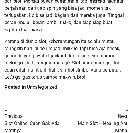
dari slot. Mereka bukan cuma main, tapi mereka nikmatin
perjalanan dari tiap spin yang bisa jadi momen tak
terlupakan. Lo bisa jadi bagian dari mereka juga. Tinggal
berani mulai, berani ambil risiko, dan siap-siap buat
kejutan luar biasa.
Karena di dunia slot, keberuntungan itu selalu muter.
Mungkin hari ini belum jadi milik lo, tapi bisa aja besok,
giliran lo yang nyabet jackpot dan bikin semua orang
melongo. Jadi, tunggu apalagi? Slot udah manggil, dan
cuan udah ngintip di balik simbol-simbol yang berputar.
Let’s go, gas terus sampe maxwin, bro!
Uncategorized
Posted in
Post
Previous:
Next:
navigation
Slot Online: Cuan Gak Ada
Main Slot = Healing Anti
Matinya
Mahal