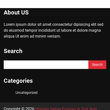
About US
Lorem ipsum dolor sit amet consectetur dipisicing elit sed
do eiusmod tempor incididunt ut labore et dolore magna
aliqua Ut enim ad minim veniam.
Search
Search
for:
Categories
Uncategorized
Copyright © 2026
Maxwin Setiap Putaran di Slot, Ikuti