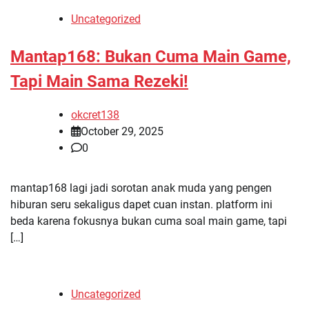
Uncategorized
Mantap168: Bukan Cuma Main Game,
Tapi Main Sama Rezeki!
okcret138
October 29, 2025
0
mantap168 lagi jadi sorotan anak muda yang pengen
hiburan seru sekaligus dapet cuan instan. platform ini
beda karena fokusnya bukan cuma soal main game, tapi
[…]
Uncategorized