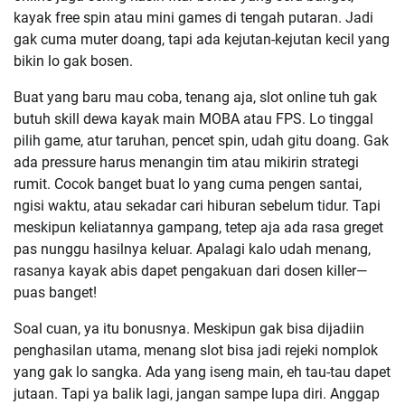
kayak free spin atau mini games di tengah putaran. Jadi
gak cuma muter doang, tapi ada kejutan-kejutan kecil yang
bikin lo gak bosen.
Buat yang baru mau coba, tenang aja, slot online tuh gak
butuh skill dewa kayak main MOBA atau FPS. Lo tinggal
pilih game, atur taruhan, pencet spin, udah gitu doang. Gak
ada pressure harus menangin tim atau mikirin strategi
rumit. Cocok banget buat lo yang cuma pengen santai,
ngisi waktu, atau sekadar cari hiburan sebelum tidur. Tapi
meskipun keliatannya gampang, tetep aja ada rasa greget
pas nunggu hasilnya keluar. Apalagi kalo udah menang,
rasanya kayak abis dapet pengakuan dari dosen killer—
puas banget!
Soal cuan, ya itu bonusnya. Meskipun gak bisa dijadiin
penghasilan utama, menang slot bisa jadi rejeki nomplok
yang gak lo sangka. Ada yang iseng main, eh tau-tau dapet
jutaan. Tapi ya balik lagi, jangan sampe lupa diri. Anggap