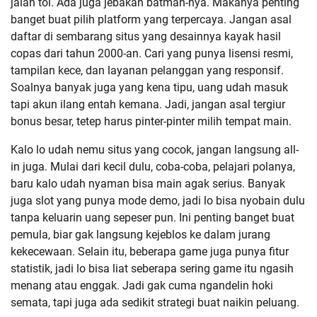
jalan tol. Ada juga jebakan batman-nya. Makanya penting
banget buat pilih platform yang terpercaya. Jangan asal
daftar di sembarang situs yang desainnya kayak hasil
copas dari tahun 2000-an. Cari yang punya lisensi resmi,
tampilan kece, dan layanan pelanggan yang responsif.
Soalnya banyak juga yang kena tipu, uang udah masuk
tapi akun ilang entah kemana. Jadi, jangan asal tergiur
bonus besar, tetep harus pinter-pinter milih tempat main.
Kalo lo udah nemu situs yang cocok, jangan langsung all-
in juga. Mulai dari kecil dulu, coba-coba, pelajari polanya,
baru kalo udah nyaman bisa main agak serius. Banyak
juga slot yang punya mode demo, jadi lo bisa nyobain dulu
tanpa keluarin uang sepeser pun. Ini penting banget buat
pemula, biar gak langsung kejeblos ke dalam jurang
kekecewaan. Selain itu, beberapa game juga punya fitur
statistik, jadi lo bisa liat seberapa sering game itu ngasih
menang atau enggak. Jadi gak cuma ngandelin hoki
semata, tapi juga ada sedikit strategi buat naikin peluang.