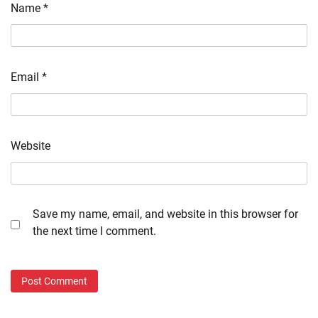
Name
*
Email
*
Website
Save my name, email, and website in this browser for
the next time I comment.