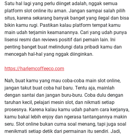
Satu hal lagi yang perlu diinget adalah, nggak semua
platform slot online itu aman. Jangan sampai salah pilih
situs, karena sekarang banyak banget yang ilegal dan bisa
bikin kamu rugi. Pastikan kalau platform tempat kamu
main udah terjamin keamanannya. Cari yang udah punya
lisensi resmi dan reviews positif dari pemain lain. Ini
penting banget buat melindungi data pribadi kamu dan
mencegah hal-hal yang nggak diinginkan.
https://harlemcoffeeco.com
Nah, buat kamu yang mau coba-coba main slot online,
jangan takut buat coba hal baru. Tentu aja, mainlah
dengan santai dan jangan buru-buru. Coba dulu dengan
taruhan kecil, pelajari mesin slot, dan nikmati setiap
prosesnya. Karena kalau kamu udah paham cara kerjanya,
kamu bakal lebih enjoy dan ngerasa tantangannya makin
seru. Slot online bukan cuma soal menang, tapi juga soal
menikmati setiap detik dari permainan itu sendiri. Jadi,