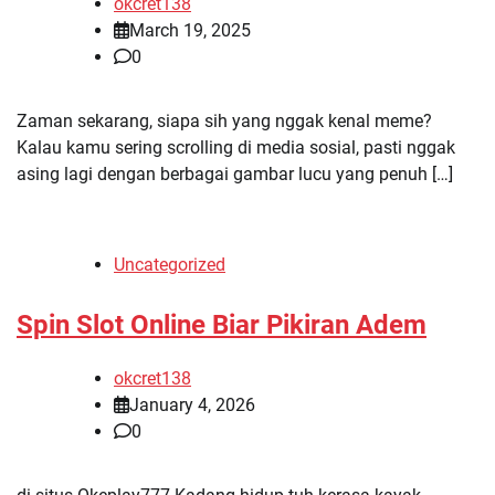
okcret138
March 19, 2025
0
Zaman sekarang, siapa sih yang nggak kenal meme?
Kalau kamu sering scrolling di media sosial, pasti nggak
asing lagi dengan berbagai gambar lucu yang penuh […]
Uncategorized
Spin Slot Online Biar Pikiran Adem
okcret138
January 4, 2026
0