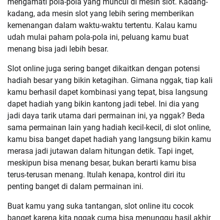
mengamati pola-pola yang muncul di mesin slot. Kadang-
kadang, ada mesin slot yang lebih sering memberikan
kemenangan dalam waktu-waktu tertentu. Kalau kamu
udah mulai paham pola-pola ini, peluang kamu buat
menang bisa jadi lebih besar.
Slot online juga sering banget dikaitkan dengan potensi
hadiah besar yang bikin ketagihan. Gimana nggak, tiap kali
kamu berhasil dapet kombinasi yang tepat, bisa langsung
dapet hadiah yang bikin kantong jadi tebel. Ini dia yang
jadi daya tarik utama dari permainan ini, ya nggak? Beda
sama permainan lain yang hadiah kecil-kecil, di slot online,
kamu bisa banget dapet hadiah yang langsung bikin kamu
merasa jadi jutawan dalam hitungan detik. Tapi inget,
meskipun bisa menang besar, bukan berarti kamu bisa
terus-terusan menang. Itulah kenapa, kontrol diri itu
penting banget di dalam permainan ini.
Buat kamu yang suka tantangan, slot online itu cocok
banget karena kita nggak cuma bisa menunggu hasil akhir