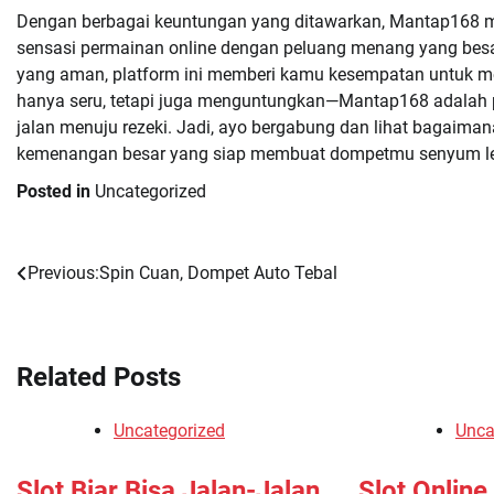
Dengan berbagai keuntungan yang ditawarkan, Mantap168 m
sensasi permainan online dengan peluang menang yang besa
yang aman, platform ini memberi kamu kesempatan untuk me
hanya seru, tetapi juga menguntungkan—Mantap168 adalah p
jalan menuju rezeki. Jadi, ayo bergabung dan lihat bagaim
kemenangan besar yang siap membuat dompetmu senyum le
Posted in
Uncategorized
Previous:
Spin Cuan, Dompet Auto Tebal
Post
navigation
Related Posts
Uncategorized
Unca
Slot Biar Bisa Jalan-Jalan
Slot Online