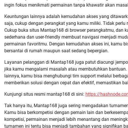
ingin fokus menikmati permainan tanpa khawatir akan mas
Keuntungan lainnya adalah kemudahan akses yang ditawark
saja, cukup dengan perangkat yang kamu miliki. Tidak perlu
Cukup buka situs Mantap168 di browser perangkatmu, dan k
sederhana dan user-friendly membuat navigasi menjadi mud
permainan favoritmu. Dengan kemudahan akses ini, kamu bi
bersantai di rumah maupun saat sedang bepergian.
Layanan pelanggan di Mantap168 juga patut diacungi jempol
jika kamu mengalami masalah atau membutuhkan bantuan. En
lainnya, kamu bisa menghubungi tim support melalui berbagai
memberikan solusi dengan cepat dan efektif, memastikan 
Kunjungi situs resmi mantap168 di sini:
https://hashnode.c
Tak hanya itu, Mantap168 juga sering mengadakan turname
Kamu bisa berkompetisi dengan pemain lain dan berkesempa
kompetisi, permainan menjadi lebih menantang dan meningk
turnamen ini tentu bisa menjadi tambahan yang signifikan 