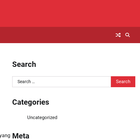
Search
Search
for:
Categories
Uncategorized
Meta
 yang