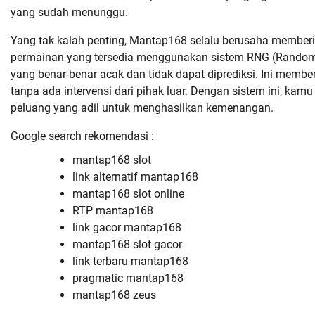
yang sudah menunggu.
Yang tak kalah penting, Mantap168 selalu berusaha membe
permainan yang tersedia menggunakan sistem RNG (Random 
yang benar-benar acak dan tidak dapat diprediksi. Ini mem
tanpa ada intervensi dari pihak luar. Dengan sistem ini, ka
peluang yang adil untuk menghasilkan kemenangan.
Google search rekomendasi :
mantap168 slot
link alternatif mantap168
mantap168 slot online
RTP mantap168
link gacor mantap168
mantap168 slot gacor
link terbaru mantap168
pragmatic mantap168
mantap168 zeus