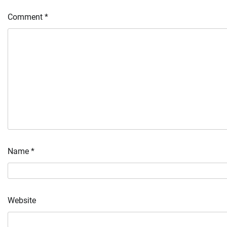
Comment
*
Name
*
Website