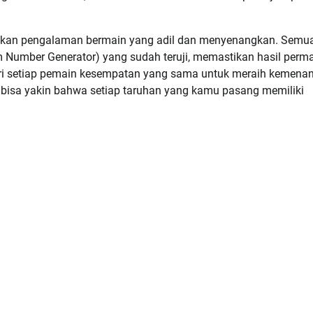
rikan pengalaman bermain yang adil dan menyenangkan. Semu
Number Generator) yang sudah teruji, memastikan hasil perm
beri setiap pemain kesempatan yang sama untuk meraih kemena
mu bisa yakin bahwa setiap taruhan yang kamu pasang memiliki