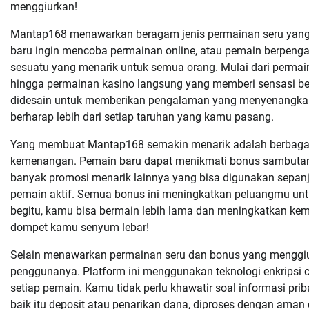
menggiurkan!
Mantap168 menawarkan beragam jenis permainan seru yang
baru ingin mencoba permainan online, atau pemain berpenga
sesuatu yang menarik untuk semua orang. Mulai dari perma
hingga permainan kasino langsung yang memberi sensasi ber
didesain untuk memberikan pengalaman yang menyenangkan
berharap lebih dari setiap taruhan yang kamu pasang.
Yang membuat Mantap168 semakin menarik adalah berbaga
kemenangan. Pemain baru dapat menikmati bonus sambutan 
banyak promosi menarik lainnya yang bisa digunakan sepanja
pemain aktif. Semua bonus ini meningkatkan peluangmu untu
begitu, kamu bisa bermain lebih lama dan meningkatkan ke
dompet kamu senyum lebar!
Selain menawarkan permainan seru dan bonus yang mengg
penggunanya. Platform ini menggunakan teknologi enkripsi c
setiap pemain. Kamu tidak perlu khawatir soal informasi pr
baik itu deposit atau penarikan dana, diproses dengan aman